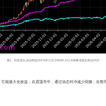
图2：科技龙头,创业制造[931087.CSI,399261.SZ] AI策略净值走势(合约2)
，它能最大化收益；在震荡市中，通过动态对冲减少回撤；在熊