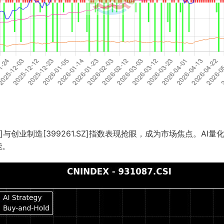
SI]与创业制造[399261.SZ]指数表现抢眼，成为市场焦点。
能。