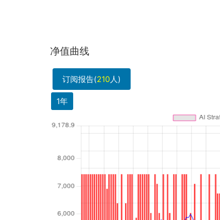
净值曲线
订阅报告(
210
人)
1年