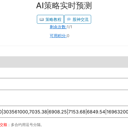
AI策略实时预测
策略教程
股神交流
剩余次数:
1/1
可用积分:
0
成交额
；多合约用逗号分隔。