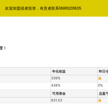
欢迎加盟或者投资，有意者联系18916201835
度！
年化收益
昨日
339%
438%
0%
可用资金
总盈
831.53