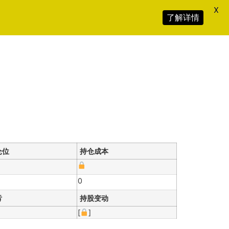
X
了解详情
仓位
持仓成本
0
亏
持股变动
[
]