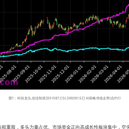
图1：科技龙头,创业制造[931087.CSI,399261.SZ] AI策略净值走势(合约1)
造权重股，多头力量占优。市场资金正向高成长性板块集中，空