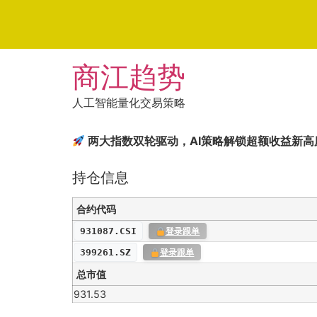
Skip
商江趋势
to
content
人工智能量化交易策略
两大指数双轮驱动，AI策略解锁超额收益新高
持仓信息
合约代码
931087.CSI
登录跟单
399261.SZ
登录跟单
总市值
931.53