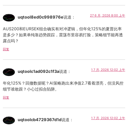
27 6 月, 2026 8:00 上午
uqtool8ed0c998976e
说道：
AUS200和EURSEK组合确实有对冲逻辑，但年化125%的夏普比率
是多少？如果单纯靠趋势跟踪，震荡市里容易打脸，策略细节能再透
露点吗？
回复
1 7 月, 2026 12:02 上午
uqtoolc1ad092c1f3a
说道：
年化125%？回撤数据呢？AI策略跑出来净值2.7看着漂亮，但没风控
细节谁敢跟？小心过拟合陷阱。
回复
1 7 月, 2026 12:02 上午
uqtoolcb4729367d1d
说道：