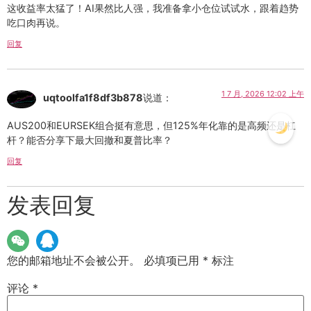
这收益率太猛了！AI果然比人强，我准备拿小仓位试试水，跟着趋势
吃口肉再说。
回复
1 7 月, 2026 12:02 上午
uqtoolfa1f8df3b878
说道：
AUS200和EURSEK组合挺有意思，但125%年化靠的是高频还是杠
杆？能否分享下最大回撤和夏普比率？
回复
发表回复
您的邮箱地址不会被公开。
必填项已用
*
标注
评论
*