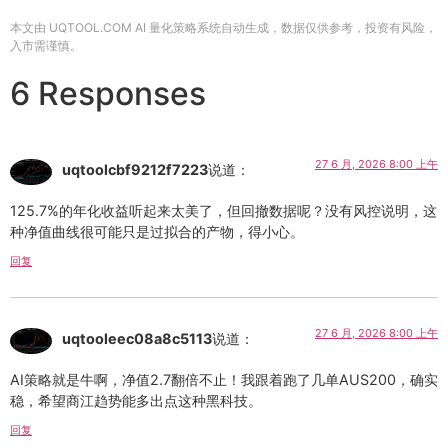
本文由 UQTOOL.COM AI 量化策略系统自动生成，数据仅供参考，投资有风险，
入市需谨慎。
6 Responses
27 6 月, 2026 8:00 上午
uqtoolcbf9212f7223
说道：
125.7%的年化收益听起来太美了，但回撤数据呢？没有风控说明，这
种净值曲线很可能只是过拟合的产物，得小心。
回复
27 6 月, 2026 8:00 上午
uqtooleec08a8c5113
说道：
AI策略就是牛啊，净值2.7翻倍不止！我跟着跑了几单AUS200，确实
稳，希望商江趋势能多出点这种黑科技。
回复