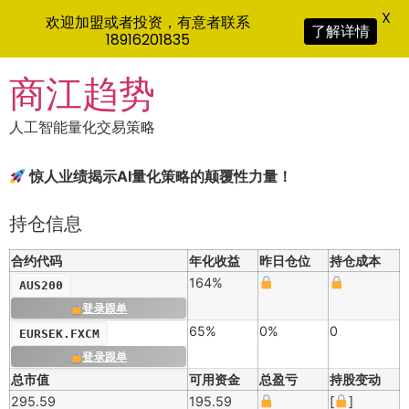
X
欢迎加盟或者投资，有意者联系
了解详情
18916201835
Skip
商江趋势
to
content
人工智能量化交易策略
惊人业绩揭示AI量化策略的颠覆性力量！
持仓信息
合约代码
年化收益
昨日仓位
持仓成本
164%
AUS200
登录跟单
65%
0%
0
EURSEK.FXCM
登录跟单
总市值
可用资金
总盈亏
持股变动
295.59
195.59
[
]