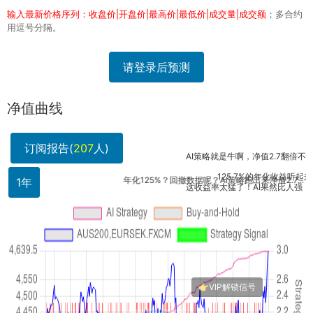
输入最新价格序列：收盘价|开盘价|最高价|最低价|成交量|成交额
；多合约
用逗号分隔。
请登录后预测
净值曲线
订阅报告(
207
人)
AI策略就是牛啊，净值2.7翻倍不止！我跟
125.7%的年化收益听起来太美
年化125%？回撤数据呢？AI策略跑出来净值2.7...
1年
这收益率太猛了！AI果然比人强，我准备
AUS