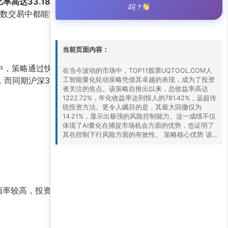
率高达33.188
，意味着每承担一单位风险，能
吗？
在多数交易中都能实现盈利，且盈利幅度大于亏损幅
当前页面内容：
情中，策略通过快速轮动，抓住了新能源和科技板块
在当今波动的市场中，TOP11股票UQTOOL.COM人
而同期沪深300指数最大回撤超过20%。此外，
工智能量化轮动策略凭借其卓越的表现，成为了投资
者关注的焦点。该策略自推出以来，总收益率高达
1222.72%，年化收益率达到惊人的781.42%，远超传
统投资方法。更令人瞩目的是，其最大回撤仅为
14.21%，显示出极强的风险控制能力。这一成绩不仅
体现了AI量化在捕捉市场机会方面的优势，也证明了
其在控制下行风险方面的有效性。 策略核心优势 该...
频率较高，投资者需关注交易成本和滑点影响，建