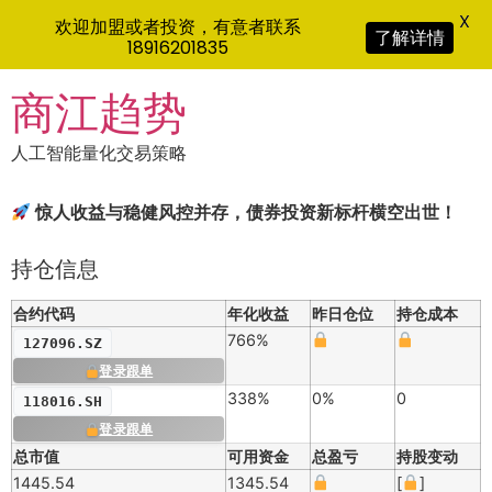
X
欢迎加盟或者投资，有意者联系
了解详情
18916201835
Skip
商江趋势
to
content
人工智能量化交易策略
惊人收益与稳健风控并存，债券投资新标杆横空出世！
持仓信息
合约代码
年化收益
昨日仓位
持仓成本
766%
127096.SZ
登录跟单
338%
0%
0
118016.SH
登录跟单
总市值
可用资金
总盈亏
持股变动
1445.54
1345.54
[
]