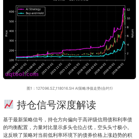
图1：127096.SZ,118016.SH AI策略净值走势(合约1)
持仓信号深度解读
基于最新策略信号，持仓方向偏向于高评级信用债和利率债
的均衡配置，力量对比显示多头仓位占优，空头头寸极小。
这反映了策略对当前低利率环境下的债券价格上涨趋势的积