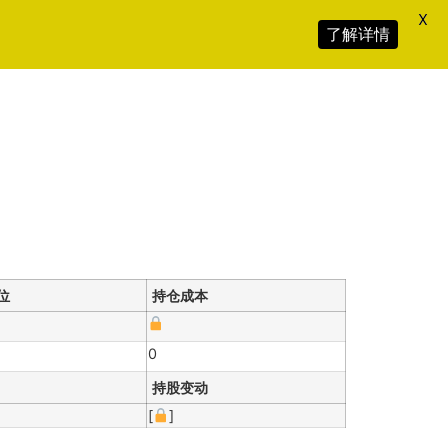
X
了解详情
位
持仓成本
0
持股变动
[
]