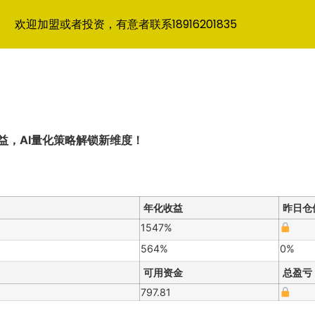
欢迎加盟或者投资，有意者联系18916201835
益，AI量化策略解锁新维度！
年化收益
昨日仓
1547%
564%
0%
可用资金
总盈亏
797.81