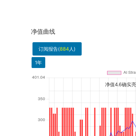
净值曲线
订阅报告(
884
人)
1年
净值4.6确实亮眼，但债券组合做