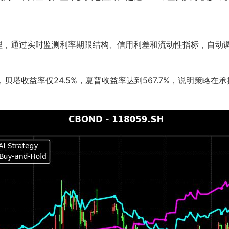
原理，通过实时监测利率期限结构、信用利差和流动性指标，自动
%，贝塔收益率仅24.5%，夏普收益率达到567.7%，说明策略