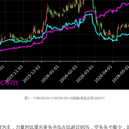
图1：118058.SH,118059.SH AI策略净值走势(合约1)
债为主，力量对比显示多头仓位占比超过80%，空头头寸极少，