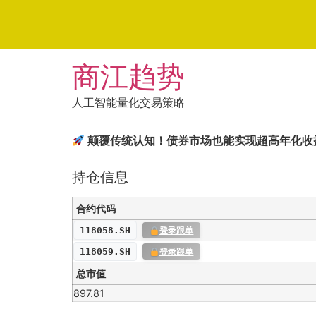
Skip
商江趋势
to
content
人工智能量化交易策略
颠覆传统认知！债券市场也能实现超高年化收
持仓信息
合约代码
118058.SH
登录跟单
118059.SH
登录跟单
总市值
897.81