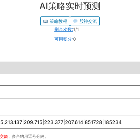
AI策略实时预测
策略教程
股神交流
剩余次数:
1/1
可用积分:
0
成交额
；多合约用逗号分隔。