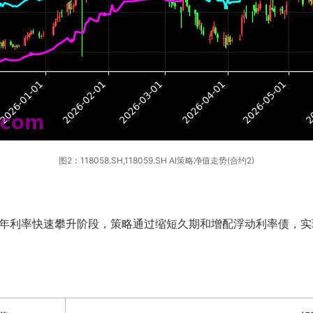
图2：118058.SH,118059.SH AI策略净值走势(合约2)
3年利率快速攀升阶段，策略通过缩短久期和增配浮动利率债，实