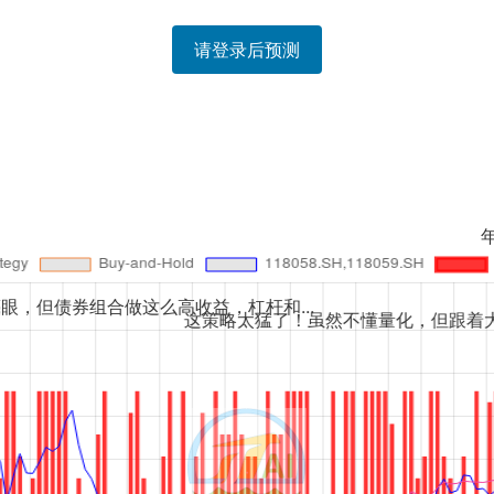
请登录后预测
年化759%？回撤数
这么高收益，杠杆和...
这策略太猛了！虽然不懂量化，但跟着大佬喝口汤，希望...