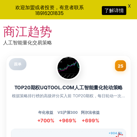
X
欢迎加盟或者投资，有意者联系
了解详情
18916201835
Skip
商江趋势
to
content
人工智能量化交易策略
跟单
25
TOP20期权UQTOOL.COM人工智能量化轮动策略
根据策略排行榜的高级评分买入前 TOP20期权，每日轮动一次...
年化收益
VS沪深300
阿尔法收益
+700%
+969%
+699%
+904.5%