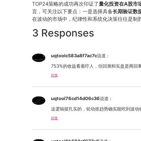
TOP24策略的成功再次印证了
量化投资在A股市
言，可关注以下要点：一是选择具备
长期验证数
在波动的市场中，纪律性和系统化决策往往是制
3 Responses
uqtoolc583a8f7ac7c
说道：
753%的收益看着吓人，但回测和实盘是两
回复
uqtool76cd14d06c36
说道：
这逻辑挺扎实的，轮动抓趋势确实能吃到波动收
回复