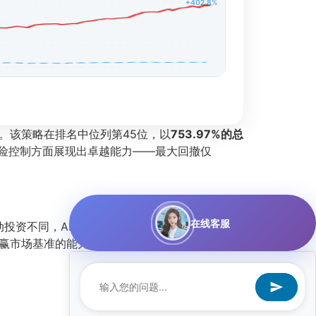
+402.8%
。该策略在排名中位列第45位，以
753.97%的总
风险控制方面展现出卓越能力——最大回撤仅
在线客服
投资不同，AI模型能够快速识别市场情绪、资金
赢市场基准的能力；而
夏普比率27.032
则揭示了