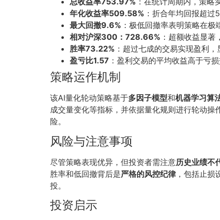
总收益率753.97%
：在统计周期内，策略实
年化收益率509.58%
：折合年均回报超过
最大回撤9.6%
：极低回撤率表明策略在极
相对沪深300：728.66%
：超额收益显著
胜率73.22%
：超过七成的交易实现盈利，
盈亏比1.57
：盈利交易的平均收益高于亏损
策略运作机制
该AI量化轮动策略基于
多因子模型
和
机器学习算
成交量变化等指标，并依据量化规则进行轮动操
险。
风险与注意事项
尽管策略表现优异，但投资者需注意
历史业绩不
胜率和低回撤背后是
严格的风控纪律
，包括止损
投。
投资启示