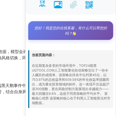
您好！我是您的在线客服，有什么可以帮您的
吗？
数据，模型会评估每只股票的短期动量、波动率、
当前页面内容：
场风格切换，同时通过分散持仓降低单一股票风
在近期复杂多变的市场环境中，TOP24股票
UQTOOL.COM人工智能量化轮动策略交出了一份令
人瞩目的成绩单。该策略在排名中位列第45位，以
753.97%的总收益率和509.58%的年化收益率脱颖而
出，成为量化投资领域的标杆。这一表现不仅远超沪
端黑天鹅事件中可能面临回撤放大风险。此外，高
深300指数，更在风险控制方面展现出卓越能力——
时，结合自身风险承受能力进行配置，避免盲目跟
最大回撤仅9.6%，远低于同类策略的平均水平。 策
略核心优势 该策略的核心在于利用人工智能算法对市
场数据...