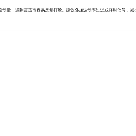
格动量，遇到震荡市容易反复打脸。建议叠加波动率过滤或择时信号，减