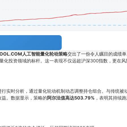
TOOL.COM人工智能量化轮动策略
交出了一份令人瞩目的成绩单
量化投资领域的标杆。这一表现不仅远超沪深300指数，更在
进行实时分析，通过量化轮动机制动态调整持仓组合。与传统被动
收益。数据显示，策略的
阿尔法值高达503.79%
，表明其持续跑