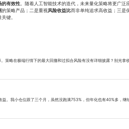
场的有效性
。随着人工智能技术的迭代，未来量化策略将更广泛
据
的策略产品；二是重视
风险收益比
而非单纯追求高收益；三是
胜关键。
回事。策略在极端行情下的最大回撤和过拟合风险有没有详细披露？别光拿
益。我小仓位跟了三个月，虽然没跑满753%，但年化也有40%多，继