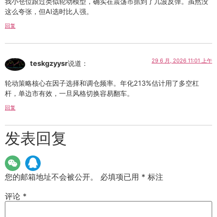
我小仓位跟过类似轮动模型，确实在震荡市抓到了几波反弹。虽然没
这么夸张，但AI选时比人强。
回复
29 6 月, 2026 11:01 上午
teskgzyysr
说道：
轮动策略核心在因子选择和调仓频率。年化213%估计用了多空杠
杆，单边市有效，一旦风格切换容易翻车。
回复
发表回复
您的邮箱地址不会被公开。
必填项已用
*
标注
评论
*