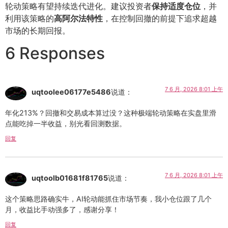
轮动策略有望持续迭代进化。建议投资者
保持适度仓位
，并
利用该策略的
高阿尔法特性
，在控制回撤的前提下追求超越
市场的长期回报。
6 Responses
7 6 月, 2026 8:01 上午
uqtoolee06177e5486
说道：
年化213%？回撤和交易成本算过没？这种极端轮动策略在实盘里滑
点能吃掉一半收益，别光看回测数据。
回复
7 6 月, 2026 8:01 上午
uqtoolb01681f81765
说道：
这个策略思路确实牛，AI轮动能抓住市场节奏，我小仓位跟了几个
月，收益比手动强多了，感谢分享！
回复