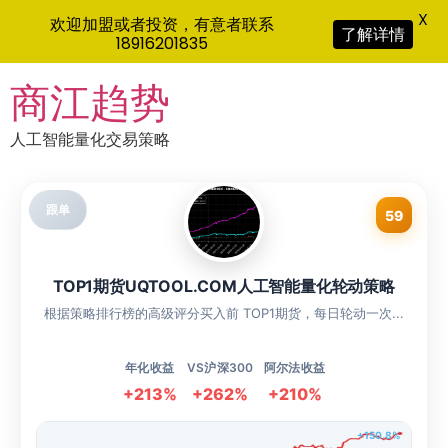
X
欢迎加盟或者投资，有意者联系
了解详情
18916201835
Skip
商江趋势
to
content
人工智能量化交易策略
跟单
59
TOP1期货UQTOOL.COM人工智能量化轮动策略
根据策略排行榜的高级评分买入前 TOP1期货，每日轮动一次...
年化收益
VS沪深300
阿尔法收益
+213%
+262%
+210%
+150.8%