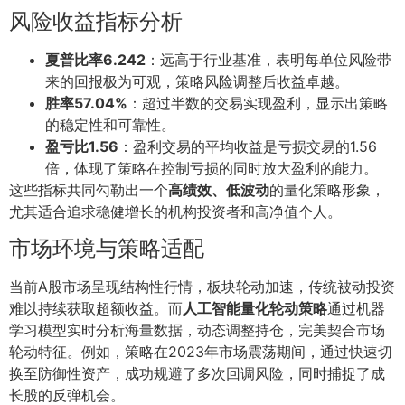
风险收益指标分析
夏普比率6.242
：远高于行业基准，表明每单位风险带
来的回报极为可观，策略风险调整后收益卓越。
胜率57.04%
：超过半数的交易实现盈利，显示出策略
的稳定性和可靠性。
盈亏比1.56
：盈利交易的平均收益是亏损交易的1.56
倍，体现了策略在控制亏损的同时放大盈利的能力。
这些指标共同勾勒出一个
高绩效、低波动
的量化策略形象，
尤其适合追求稳健增长的机构投资者和高净值个人。
市场环境与策略适配
当前A股市场呈现结构性行情，板块轮动加速，传统被动投资
难以持续获取超额收益。而
人工智能量化轮动策略
通过机器
学习模型实时分析海量数据，动态调整持仓，完美契合市场
轮动特征。例如，策略在2023年市场震荡期间，通过快速切
换至防御性资产，成功规避了多次回调风险，同时捕捉了成
长股的反弹机会。