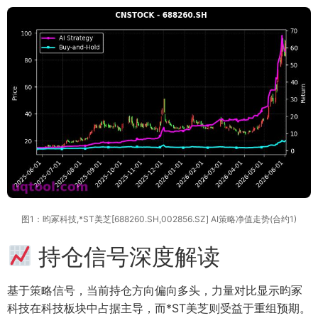
图1：昀冢科技,*ST美芝[688260.SH,002856.SZ] AI策略净值走势(合约1)
持仓信号深度解读
基于策略信号，当前持仓方向偏向多头，力量对比显示昀冢
科技在科技板块中占据主导，而*ST美芝则受益于重组预期。