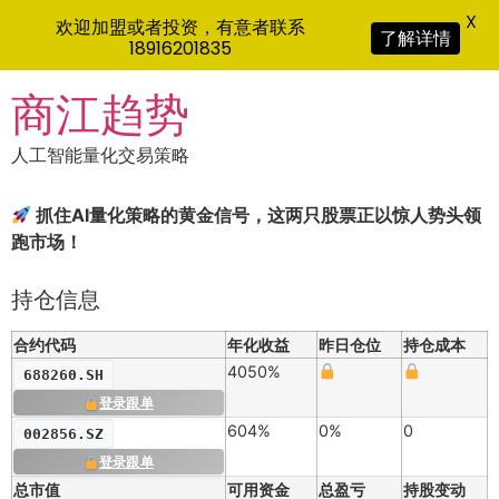
X
欢迎加盟或者投资，有意者联系
了解详情
18916201835
Skip
商江趋势
to
content
人工智能量化交易策略
抓住AI量化策略的黄金信号，这两只股票正以惊人势头领
跑市场！
持仓信息
合约代码
年化收益
昨日仓位
持仓成本
4050%
688260.SH
登录跟单
604%
0%
0
002856.SZ
登录跟单
总市值
可用资金
总盈亏
持股变动