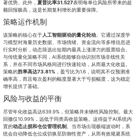
著优势。此外，
夏普比率31.527
表明每单位风险所带来的超
额回报极高，这是长期复利增长的重要保障。
策略运作机制
该策略的核心在于
人工智能驱动的量化轮动
。它通过深度学
习模型对海量历史数据、市场情绪、资金流向等多维信息进
行实时分析，动态筛选出短期内最具上涨潜力的股票组合。
与传统量化策略不同，AI系统能够自动识别市场非线性关
系，并在不同市场风格间进行快速轮动，从而最大化收益。
策略的
胜率高达73.81%
，盈亏比为1.6，说明其不仅预测准
确率高，而且每次盈利的幅度显著大于亏损幅度，这为稳定
增长提供了基础。
风险与收益的平衡
尽管年化收益高达639.9%，但策略并未牺牲风险控制。最大
回撤仅10.99%，远低于同类高收益策略。这得益于AI系统内
置的
动态止损和仓位管理机制
。当市场出现极端波动时，系
统会自动降低仓位或切换至防御性资产，从而有效规避系统