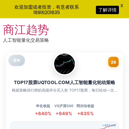
X
欢迎加盟或者投资，有意者联系
了解详情
18916201835
Skip
商江趋势
to
content
人工智能量化交易策略
跟单
26
TOP17股票UQTOOL.COM人工智能量化轮动策略
根据策略排行榜的高级评分买入前 TOP17股票，每日轮动一次...
年化收益
VS沪深300
阿尔法收益
+640%
+949%
+635%
+469.5%