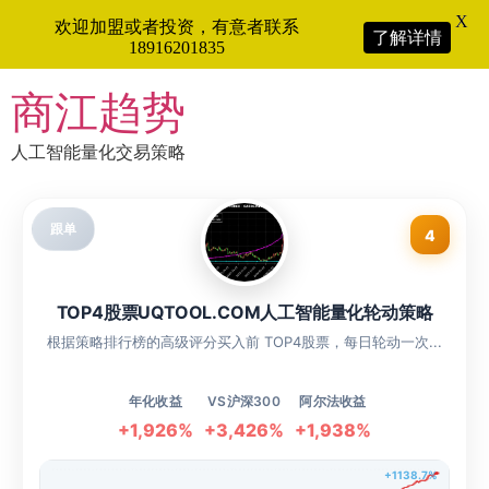
X
欢迎加盟或者投资，有意者联系
了解详情
18916201835
Skip
商江趋势
to
content
人工智能量化交易策略
跟单
4
TOP4股票UQTOOL.COM人工智能量化轮动策略
根据策略排行榜的高级评分买入前 TOP4股票，每日轮动一次...
年化收益
VS沪深300
阿尔法收益
+1,926%
+3,426%
+1,938%
+1138.7%