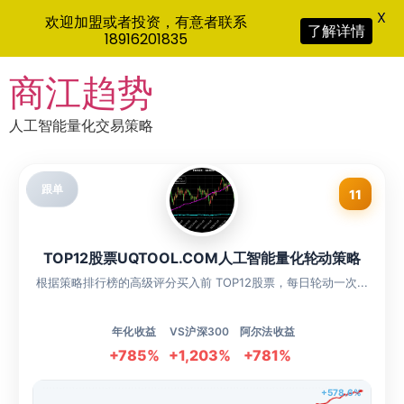
X
欢迎加盟或者投资，有意者联系
了解详情
18916201835
Skip
商江趋势
to
content
人工智能量化交易策略
跟单
11
TOP12股票UQTOOL.COM人工智能量化轮动策略
根据策略排行榜的高级评分买入前 TOP12股票，每日轮动一次...
年化收益
VS沪深300
阿尔法收益
+785%
+1,203%
+781%
+578.6%