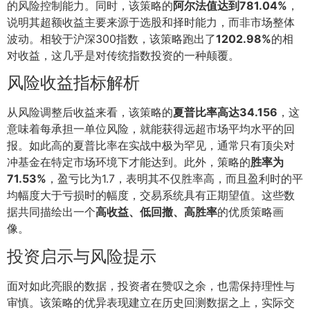
的风险控制能力。同时，该策略的
阿尔法值达到781.04%
，
说明其超额收益主要来源于选股和择时能力，而非市场整体
波动。相较于沪深300指数，该策略跑出了
1202.98%
的相
对收益，这几乎是对传统指数投资的一种颠覆。
风险收益指标解析
从风险调整后收益来看，该策略的
夏普比率高达34.156
，这
意味着每承担一单位风险，就能获得远超市场平均水平的回
报。如此高的夏普比率在实战中极为罕见，通常只有顶尖对
冲基金在特定市场环境下才能达到。此外，策略的
胜率为
71.53%
，盈亏比为1.7，表明其不仅胜率高，而且盈利时的平
均幅度大于亏损时的幅度，交易系统具有正期望值。这些数
据共同描绘出一个
高收益、低回撤、高胜率
的优质策略画
像。
投资启示与风险提示
面对如此亮眼的数据，投资者在赞叹之余，也需保持理性与
审慎。该策略的优异表现建立在历史回测数据之上，实际交