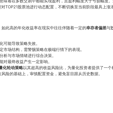
意味着在多数交易中都能实现盈利，且盈利幅度大于亏损幅度。
型对TOP21股票池进行动态配置，不断切换至当前阶段最具上
。如此高的年化收益率在现实中往往伴随着一定的
幸存者偏差
与
化可能导致策略失效。
定市场结构，需警惕策略在极端行情下的表现。
分析与市场情绪进行综合决策。
能对最终收益产生一定影响。
能量化轮动策略
以其超高的收益风险比，为量化投资者提供了一个
在风险的基础上，审慎配置资金，避免盲目跟从历史数据。