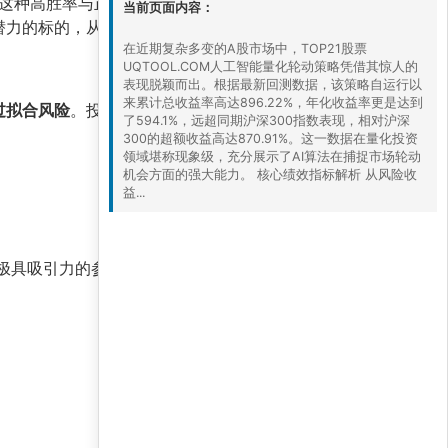
这种高胜率与正盈亏比的组合，是策略持续稳定
当前页面内容：
涨潜力的标的，从而在控制回撤的同时最大化收益。
在近期复杂多变的A股市场中，TOP21股票
UQTOOL.COM人工智能量化轮动策略凭借其惊人的
表现脱颖而出。根据最新回测数据，该策略自运行以
来累计总收益率高达896.22%，年化收益率更是达到
过拟合风险
。投资者在参考该策略时，应关注以下
了594.1%，远超同期沪深300指数表现，相对沪深
300的超额收益高达870.91%。这一数据在量化投资
领域堪称现象级，充分展示了AI算法在捕捉市场轮动
机会方面的强大能力。 核心绩效指标解析 从风险收
益...
极具吸引力的参考框架。但任何投资策略都有其