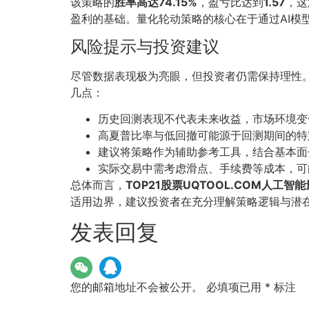
该策略的
胜率高达74.15%
，盈亏比达到
1.57
，这
盈利的基础。量化轮动策略的核心在于通过AI模
风险提示与投资建议
尽管数据表现极为亮眼，但投资者仍需保持理性
几点：
历史回测表现不代表未来收益，市场环境变
高夏普比率与低回撤可能源于回测期间的特
建议将策略作为辅助参考工具，结合基本面
实际交易中需考虑滑点、手续费等成本，可
总体而言，
TOP21股票UQTOOL.COM人工智
适用边界，建议投资者在充分理解策略逻辑与潜
发表回复
您的邮箱地址不会被公开。
必填项已用
*
标注