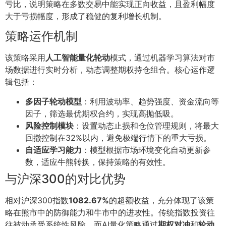
亏比，说明策略在多数交易中能实现正向收益，且盈利幅度
大于亏损幅度，形成了稳健的复利增长机制。
策略运作机制
该策略采用
人工智能量化轮动
模式，通过机器学习算法对市
场数据进行实时分析，动态调整期权持仓组合。核心运作逻
辑包括：
多因子轮动模型
：利用波动率、趋势强度、资金流向等
因子，筛选最优期权合约，实现高抛低吸。
风险控制模块
：设置动态止损和仓位管理规则，将最大
回撤控制在32%以内，避免极端行情下的重大亏损。
自适应学习能力
：模型根据市场环境变化自动更新参
数，适应牛熊转换，保持策略的有效性。
与沪深300的对比优势
相对沪深300指数
1082.67%
的超额收益，充分体现了该策
略在熊市中的防御能力和牛市中的进攻性。传统指数投资往
往被动承受系统性风险，而AI量化策略通过
期权对冲
和
轮动