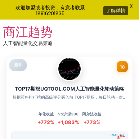
X
欢迎加盟或者投资，有意者联系
了解详情
18916201835
Skip
商江趋势
to
content
人工智能量化交易策略
跟单
18
TOP17期权UQTOOL.COM人工智能量化轮动策略
根据策略排行榜的高级评分买入前 TOP17期权，每日轮动一次...
年化收益
VS沪深300
阿尔法收益
+772%
+1,083%
+773%
+943.8%