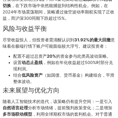
切换
，在下跌市场中依然能捕捉到结构性机会。例如，在
2024年市场震荡期间，策略通过做空波动率期权实现了正收
益，而沪深300同期下跌超过15%。
风险与收益平衡
尽管收益惊人，但投资者需清醒认识到
31.92%的最大回撤
意
味着在极端行情下账户可能面临较大浮亏。建议投资者：
配置不超过总资产
20%
的资金参与此类高波动策略。
设置
动态止盈线
，例如在年化收益超过500%时部分兑
现利润。
结合
低风险资产
（如国债、货币基金）构建组合，平滑
整体波动。
未来展望与优化方向
随着人工智能技术的迭代，该策略仍有提升空间：一是引入
自然语言处理
分析市场情绪，提前预判政策变化；二是增加
多市场联动模型
，利用全球期权市场的套利机会。对于普通