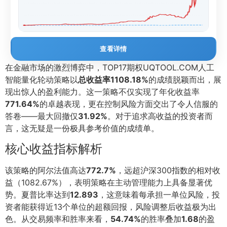
查看详情
在金融市场的激烈博弈中，TOP17期权UQTOOL.COM人工
智能量化轮动策略以
总收益率1108.18%
的成绩脱颖而出，展
现出惊人的盈利能力。这一策略不仅实现了年化收益率
771.64%
的卓越表现，更在控制风险方面交出了令人信服的
答卷——最大回撤仅
31.92%
。对于追求高收益的投资者而
言，这无疑是一份极具参考价值的成绩单。
核心收益指标解析
该策略的阿尔法值高达
772.7%
，远超沪深300指数的相对收
益（1082.67%），表明策略在主动管理能力上具备显著优
势。夏普比率达到
12.893
，这意味着每承担一单位风险，投
资者能获得近13个单位的超额回报，风险调整后收益极为出
色。从交易频率和胜率来看，
54.74%
的胜率叠加
1.68
的盈