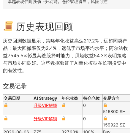
卓越表现伴随强劲上升动能。仓位管理得当，风险可控
历史表现回顾
历史回测数据显示，策略年化收益高达217.2%，远超同类产
品；最大回撤率仅为2.4%，远低于市场平均水平；阿尔法收
益7545.5%彰显其选股择时能力，贝塔收益54.3%表明策略
与市场协同良好。这些数据验证了AI量化模型在长期投资中
的有效性。
交易记录
交易日期
AI Strategy
年化收益
持仓仓位
交易方向
升级VIP解锁
0
516800.SH
升级VIP解锁
0
159922.SZ
2026-08-06
7.75
327.93%
100%
Buy