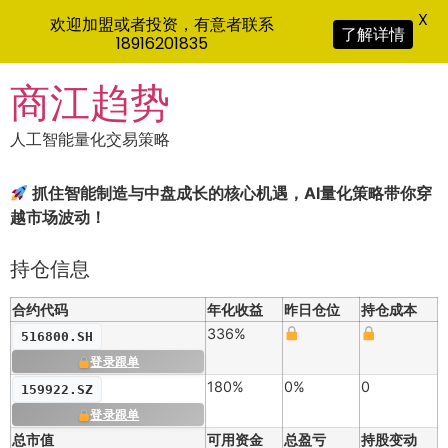
X
欢迎加盟或者投资，有意者联系
了解详情
18916201835
Skip
商江趋势
to
content
人工智能量化交易策略
抓住智能制造与中盘成长的核心机遇，AI量化策略带你穿
越市场波动！
持仓信息
合约代码
年化收益
昨日仓位
持仓成本
336%
516800.SH
登录跟单
180%
0%
0
159922.SZ
登录跟单
总市值
可用资金
总盈亏
持股变动