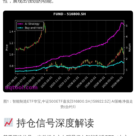
性，展现出强劲的动能。
图1：智能制造ETF华宝,中证500ETF嘉实[516800.SH,159922.SZ] AI策略净值走
势(合约1)
持仓信号深度解读