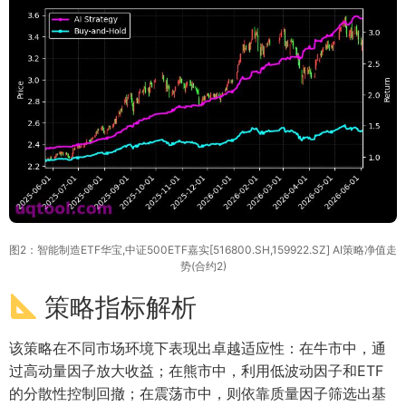
图2：智能制造ETF华宝,中证500ETF嘉实[516800.SH,159922.SZ] AI策略净值走
势(合约2)
策略指标解析
该策略在不同市场环境下表现出卓越适应性：在牛市中，通
过高动量因子放大收益；在熊市中，利用低波动因子和ETF
的分散性控制回撤；在震荡市中，则依靠质量因子筛选出基