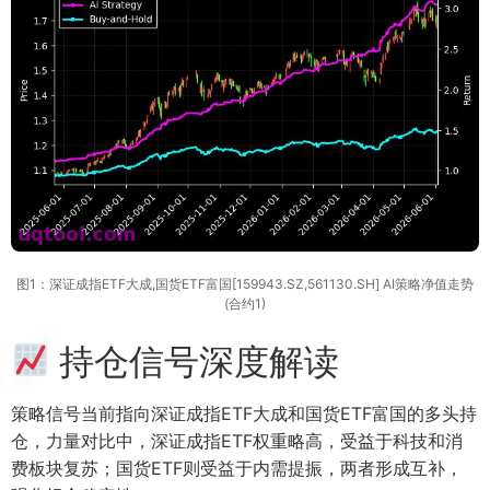
图1：深证成指ETF大成,国货ETF富国[159943.SZ,561130.SH] AI策略净值走势
(合约1)
持仓信号深度解读
策略信号当前指向深证成指ETF大成和国货ETF富国的多头持
仓，力量对比中，深证成指ETF权重略高，受益于科技和消
费板块复苏；国货ETF则受益于内需提振，两者形成互补，