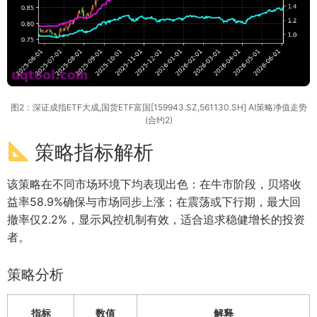
图2：深证成指ETF大成,国货ETF富国[159943.SZ,561130.SH] AI策略净值走势
(合约2)
策略指标解析
该策略在不同市场环境下均表现出色：在牛市阶段，贝塔收
益率58.9%确保与市场同步上涨；在震荡或下行期，最大回
撤率仅2.2%，显示风控机制有效，适合追求稳健增长的投资
者。
策略分析
指标
数值
解释