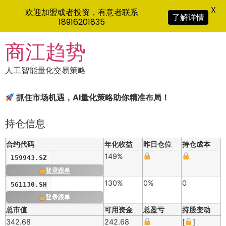
X
欢迎加盟或者投资，有意者联系
了解详情
18916201835
Skip
商江趋势
to
content
人工智能量化交易策略
抓住市场机遇，AI量化策略助你精准布局！
持仓信息
合约代码
年化收益
昨日仓位
持仓成本
149%
159943.SZ
登录跟单
130%
0%
0
561130.SH
登录跟单
总市值
可用资金
总盈亏
持股变动
342.68
242.68
[
]