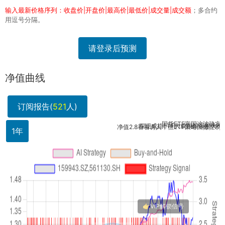
输入最新价格序列：收盘价|开盘价|最高价|最低价|成交量|成交额
；多合约
用逗号分隔。
请登录后预测
净值曲线
订阅报告(
521
人)
国货ETF富国这波确实猛，跟
深证成指ETF大成跟踪误差大不大？双
净值2.8看着诱人，但ETF策略回撤控制如何？别
1年