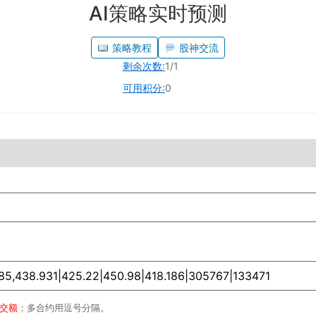
AI策略实时预测
策略教程
股神交流
剩余次数:
1/1
可用积分:
0
成交额
；多合约用逗号分隔。