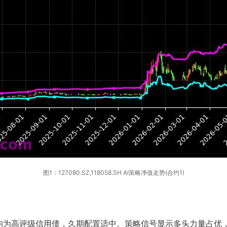
图1：127080.SZ,118058.SH AI策略净值走势(合约1)
SH，两者均为高评级信用债，久期配置适中。策略信号显示多头力量