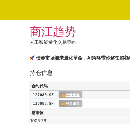
Skip
商江趋势
to
content
人工智能量化交易策略
债券市场迎来量化革命，AI策略带你解锁超额
持仓信息
合约代码
127080.SZ
登录跟单
118058.SH
登录跟单
总市值
1005.76