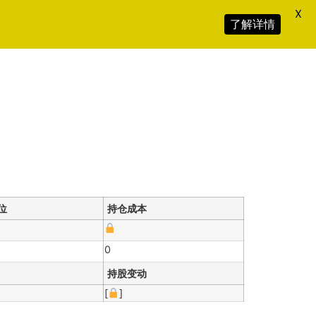
X
了解详情
位
持仓成本
0
持股变动
[
]