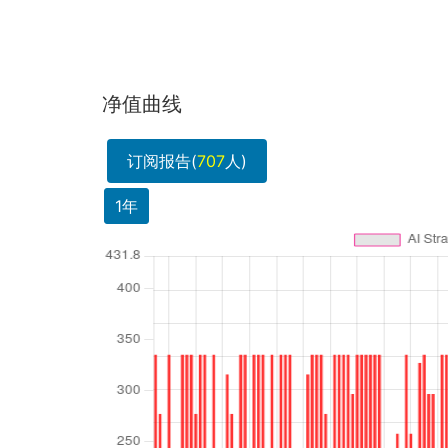
净值曲线
订阅报告(
707
人)
1年