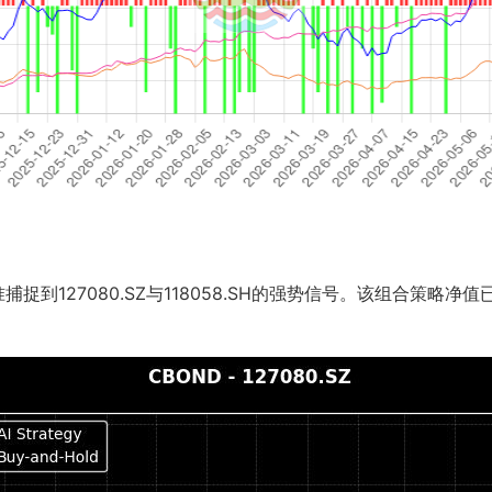
到127080.SZ与118058.SH的强势信号。该组合策略净值