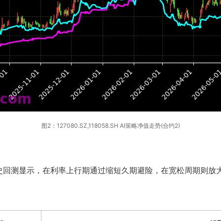
图2：127080.SZ,118058.SH AI策略净值走势(合约2)
史回测显示，在利率上行期通过缩短久期避险，在宽松周期则放