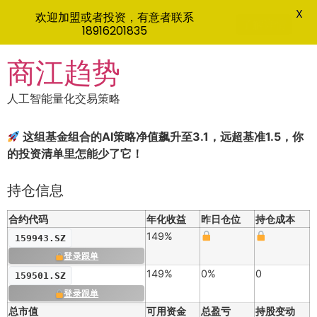
X
欢迎加盟或者投资，有意者联系
了解详情
18916201835
Skip
商江趋势
to
content
人工智能量化交易策略
这组基金组合的AI策略净值飙升至3.1，远超基准1.5，你
的投资清单里怎能少了它！
持仓信息
合约代码
年化收益
昨日仓位
持仓成本
149%
159943.SZ
登录跟单
149%
0%
0
159501.SZ
登录跟单
总市值
可用资金
总盈亏
持股变动