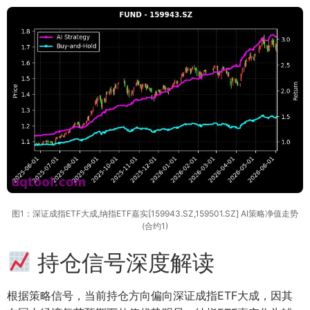
图1：深证成指ETF大成,纳指ETF嘉实[159943.SZ,159501.SZ] AI策略净值走势
(合约1)
持仓信号深度解读
根据策略信号，当前持仓方向偏向深证成指ETF大成，因其