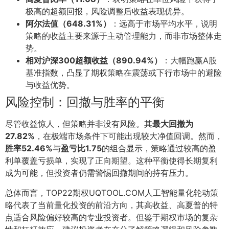
极高的超额回报，风险调整后收益表现优异。
阿尔法值（648.31%）
：远高于市场平均水平，说明
策略的收益主要来源于主动管理能力，而非市场整体走
势。
相对沪深300超额收益（890.94%）
：大幅跑赢A股
基准指数，凸显了期权策略在震荡或下行市场中的避险
与收益优势。
风险控制：回撤与胜率的平衡
尽管收益惊人，但策略并非没有风险。其
最大回撤为
27.82%
，在极端市场条件下可能出现较大净值回调。然而，
胜率52.46%
与
盈亏比1.75
的组合显示，策略通过较高的盈
利单覆盖亏损单，实现了正向期望。这种平衡使得长期复利
成为可能，但投资者仍需警惕回撤期间的持有压力。
总体而言，TOP22期权UQTOOL.COM人工智能量化轮动策
略代表了当前量化投资的前沿方向，其高收益、高夏普的特
点适合风险偏好较高的专业投资者。但鉴于期权市场的复杂