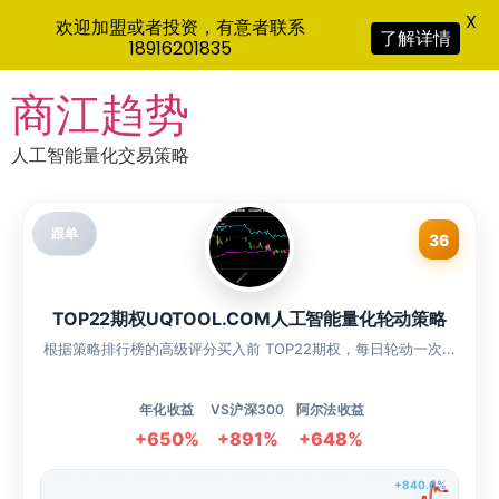
X
欢迎加盟或者投资，有意者联系
了解详情
18916201835
Skip
商江趋势
to
content
人工智能量化交易策略
跟单
36
TOP22期权UQTOOL.COM人工智能量化轮动策略
根据策略排行榜的高级评分买入前 TOP22期权，每日轮动一次...
年化收益
VS沪深300
阿尔法收益
+650%
+891%
+648%
+840.6%