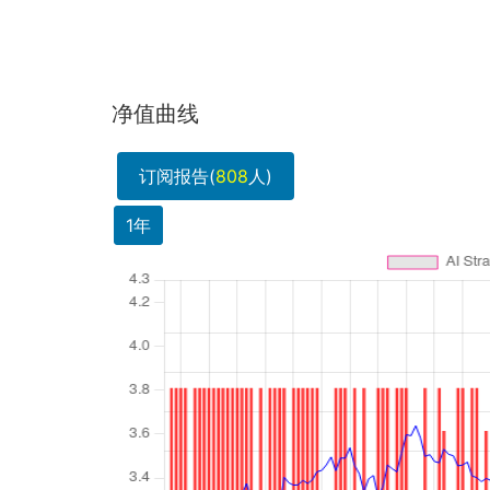
净值曲线
订阅报告(
808
人)
1年