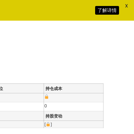
X
了解详情
位
持仓成本
0
持股变动
[
]