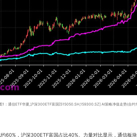
图1：通信ETF华夏,沪深300ETF富国[515050.SH,159300.SZ] AI策略净值走势(合约1
60%，沪深300ETF富国占比40%。力量对比显示，通信板块