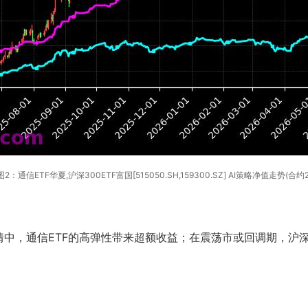
图2：通信ETF华夏,沪深300ETF富国[515050.SH,159300.SZ] AI策略净值走势(合约2
中，通信ETF的高弹性带来超额收益；在震荡市或回调期，沪深3