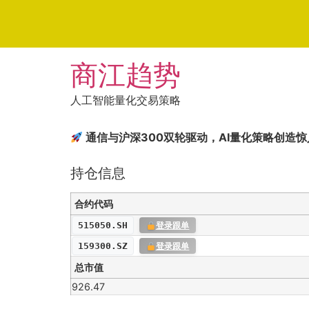
Skip
商江趋势
to
content
人工智能量化交易策略
通信与沪深300双轮驱动，AI量化策略创造
持仓信息
合约代码
515050.SH
登录跟单
159300.SZ
登录跟单
总市值
926.47