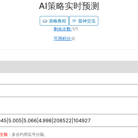
AI策略实时预测
策略教程
股神交流
剩余次数:
1/1
可用积分:
0
成交额
；多合约用逗号分隔。