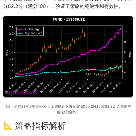
分82.2分（满分100），验证了策略的稳健性和有效性。
图2：通信ETF华夏,创业板人工智能ETF国泰[515050.SH,159388.SZ] AI策略净
值走势(合约2)
策略指标解析