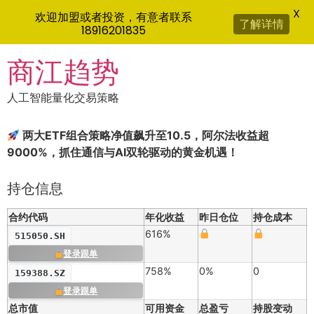
X
欢迎加盟或者投资，有意者联系
了解详情
18916201835
Skip
商江趋势
to
content
人工智能量化交易策略
两大ETF组合策略净值飙升至10.5，阿尔法收益超
9000%，抓住通信与AI双轮驱动的黄金机遇！
持仓信息
合约代码
年化收益
昨日仓位
持仓成本
616%
515050.SH
登录跟单
758%
0%
0
159388.SZ
登录跟单
总市值
可用资金
总盈亏
持股变动