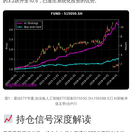
的3.2跃升至10.5，凸显出系统化投资的优势。
图1：通信ETF华夏,创业板人工智能ETF国泰[515050.SH,159388.SZ] AI策略净
值走势(合约1)
持仓信号深度解读