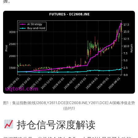
握。
图1：集运指数(欧线)2608,Y2611.DCE[EC2608.INE,Y2611.DCE] AI策略净值走势
(合约1)
持仓信号深度解读