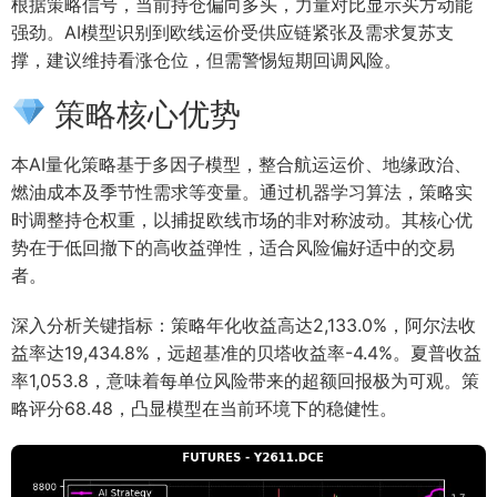
根据策略信号，当前持仓偏向多头，力量对比显示买方动能
强劲。AI模型识别到欧线运价受供应链紧张及需求复苏支
撑，建议维持看涨仓位，但需警惕短期回调风险。
策略核心优势
本AI量化策略基于多因子模型，整合航运运价、地缘政治、
燃油成本及季节性需求等变量。通过机器学习算法，策略实
时调整持仓权重，以捕捉欧线市场的非对称波动。其核心优
势在于低回撤下的高收益弹性，适合风险偏好适中的交易
者。
深入分析关键指标：策略年化收益高达2,133.0%，阿尔法收
益率达19,434.8%，远超基准的贝塔收益率-4.4%。夏普收益
率1,053.8，意味着每单位风险带来的超额回报极为可观。策
略评分68.48，凸显模型在当前环境下的稳健性。