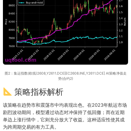
图2：集运指数(欧线)2608,Y2611.DCE[EC2608.INE,Y2611.DCE] AI策略净值走
势(合约2)
策略指标解析
该策略在趋势市和震荡市中均表现出色。在2023年航运市场
剧烈波动期间，模型通过动态对冲保持了低回撤；而在近期
单边上涨行情中，它则充分放大了收益。这种适应性使其成
为跨周期交易的有力工具。