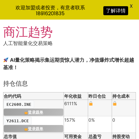
X
欢迎加盟或者投资，有意者联系
了解详情
18916201835
Skip
商江趋势
to
content
人工智能量化交易策略
AI量化策略揭示集运期货惊人潜力，净值爆炸式增长超越
基准！
持仓信息
合约代码
年化收益
昨日仓位
持仓成本
6111%
EC2608.INE
登录跟单
157%
0%
0
Y2611.DCE
登录跟单
总市值
可用资金
总盈亏
持股变动