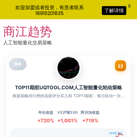
X
欢迎加盟或者投资，有意者联系
了解详情
18916201835
Skip
商江趋势
to
content
人工智能量化交易策略
跟单
22
TOP11期权UQTOOL.COM人工智能量化轮动策略
根据策略排行榜的高级评分买入前 TOP11期权，每日轮动一次...
年化收益
VS沪深300
阿尔法收益
+720%
+1,001%
+719%
+845.3%