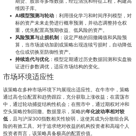
期货、股票等多维数据，经过清洗和特征工程，构建高
维因子库。
AI模型预测与轮动
：利用强化学习和时间序列模型，对
标的资产未来走势进行概率预测，并动态调整持仓权
重，优先配置高预期收益、低风险的资产。
风险预算与止损机制
：设定严格的回撤阈值和风险预
算，当市场波动加剧或策略出现连续亏损时，自动降低
仓位或切换至防御性资产。
持续迭代与优化
：模型定期通过历史数据回测和实盘验
证进行参数调优，适应市场结构的变化。
市场环境适应性
该策略在多种市场环境下均展现出适应性。在牛市中，策略
通过高仓位配置和趋势跟踪，充分获取上涨收益；在震荡市
中，通过轮动捕捉结构性机会；在熊市中，通过期权对冲和
空头策略控制回撤。数据显示，策略的
年化波动率相对较
低
，且与沪深300指数相关性较弱，这使其成为分散组合风
险的有效工具。对于追求绝对收益的机构投资者和高端个人
投资者而言，该策略具备极高的配置价值。