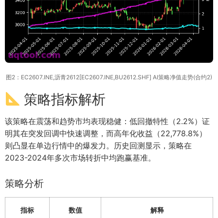
图2：EC2607.INE,沥青2612[EC2607.INE,BU2612.SHF] AI策略净值走势(合约2)
策略指标解析
该策略在震荡和趋势市均表现稳健：低回撤特性（2.2%）证
明其在突发回调中快速调整，而高年化收益（22,778.8%）
则凸显在单边行情中的爆发力。历史回测显示，策略在
2023-2024年多次市场转折中均跑赢基准。
策略分析
指标
数值
解释