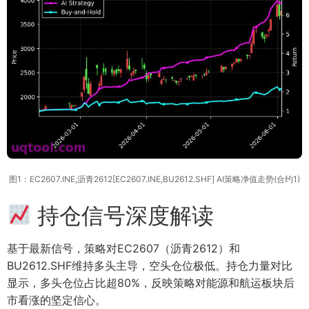
图1：EC2607.INE,沥青2612[EC2607.INE,BU2612.SHF] AI策略净值走势(合约1)
持仓信号深度解读
基于最新信号，策略对EC2607（沥青2612）和
BU2612.SHF维持多头主导，空头仓位极低。持仓力量对比
显示，多头仓位占比超80%，反映策略对能源和航运板块后
市看涨的坚定信心。