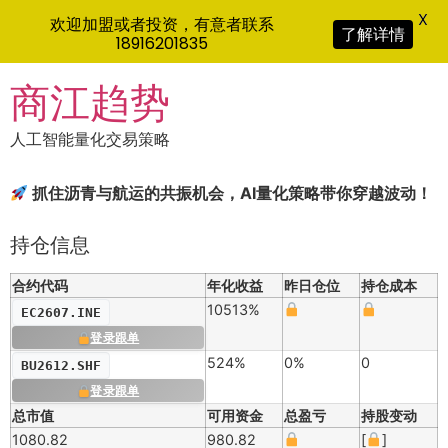
X
欢迎加盟或者投资，有意者联系
了解详情
18916201835
Skip
商江趋势
to
content
人工智能量化交易策略
抓住沥青与航运的共振机会，AI量化策略带你穿越波动！
持仓信息
合约代码
年化收益
昨日仓位
持仓成本
10513%
EC2607.INE
登录跟单
524%
0%
0
BU2612.SHF
登录跟单
总市值
可用资金
总盈亏
持股变动
1080.82
980.82
[
]