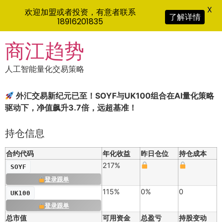
X
欢迎加盟或者投资，有意者联系
了解详情
18916201835
Skip
商江趋势
to
content
人工智能量化交易策略
外汇交易新纪元已至！SOYF与UK100组合在AI量化策略
驱动下，净值飙升3.7倍，远超基准！
持仓信息
合约代码
年化收益
昨日仓位
持仓成本
217%
SOYF
登录跟单
115%
0%
0
UK100
登录跟单
总市值
可用资金
总盈亏
持股变动