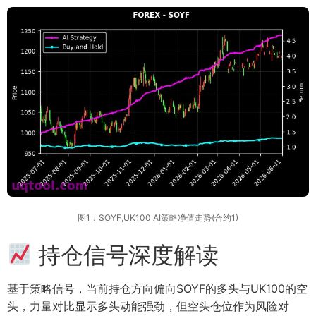
图1：SOYF,UK100 AI策略净值走势(合约1)
持仓信号深度解读
基于策略信号，当前持仓方向偏向SOYF的多头与UK100的空
头，力量对比显示多头动能强劲，但空头仓位作为风险对