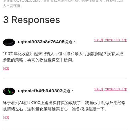
本文由 UQTOOL.COM AI 量化策略系统自动生成，数据仅供参考，投资有风险，
入市需谨慎。
3 Responses
9 6 月, 2026 1:01 下午
uqtool9033b8d76405
说道：
190%年化收益听起来很诱人，但回撤和最大亏损数据呢？没有风控
参数的策略，再高的收益也像空中楼阁。
回复
9 6 月, 2026 1:01 下午
uqtoolefb4fb949303
说道：
终于看到AI在UK100上跑出实打实的成绩了！我自己手动做外汇经常
被情绪左右，这种量化策略确实省心，准备模拟盘跟一下。
回复