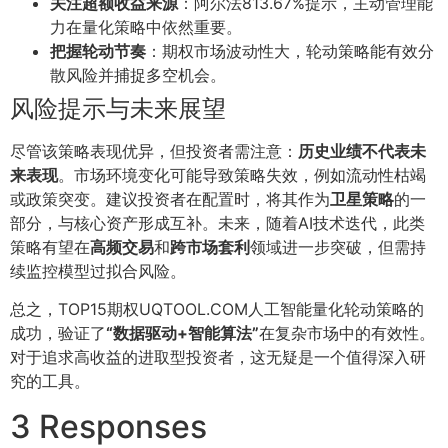
关注超额收益来源
：阿尔法813.67%提示，主动管理能
力在量化策略中依然重要。
把握轮动节奏
：期权市场波动性大，轮动策略能有效分
散风险并捕捉多空机会。
风险提示与未来展望
尽管该策略表现优异，但投资者需注意：
历史业绩不代表未
来表现
。市场环境变化可能导致策略失效，例如流动性枯竭
或政策突变。建议投资者在配置时，将其作为
卫星策略
的一
部分，与核心资产形成互补。未来，随着AI技术迭代，此类
策略有望在
高频交易
和
跨市场套利
领域进一步突破，但需持
续监控模型过拟合风险。
总之，TOP15期权UQTOOL.COM人工智能量化轮动策略的
成功，验证了
“数据驱动+智能算法”
在复杂市场中的有效性。
对于追求高收益的进取型投资者，这无疑是一个值得深入研
究的工具。
3 Responses