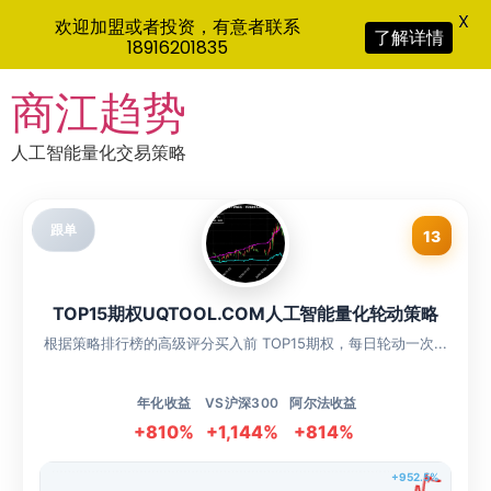
X
欢迎加盟或者投资，有意者联系
了解详情
18916201835
Skip
商江趋势
to
content
人工智能量化交易策略
跟单
13
TOP15期权UQTOOL.COM人工智能量化轮动策略
根据策略排行榜的高级评分买入前 TOP15期权，每日轮动一次...
年化收益
VS沪深300
阿尔法收益
+810%
+1,144%
+814%
+952.5%