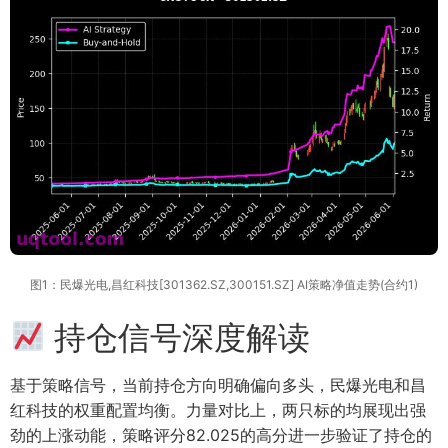
图1：民爆光电,昌红科技[301362.SZ,300151.SZ] AI策略净值走势(合约1)
持仓信号深度解读
基于策略信号，当前持仓方向明确偏向多头，民爆光电和昌
红科技的权重配置均衡。力量对比上，两只标的均展现出强
劲的上涨动能，策略评分82.025的高分进一步验证了持仓的