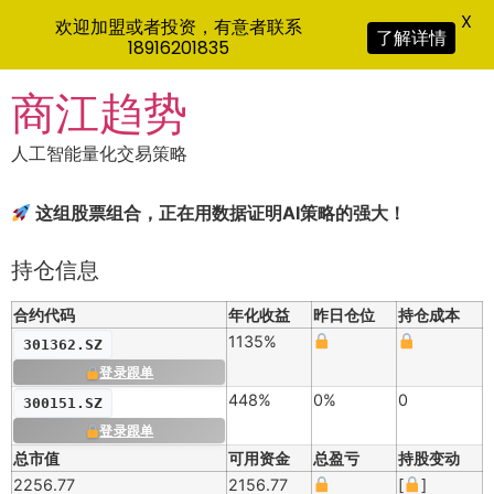
X
欢迎加盟或者投资，有意者联系
了解详情
18916201835
Skip
商江趋势
to
content
人工智能量化交易策略
这组股票组合，正在用数据证明AI策略的强大！
持仓信息
合约代码
年化收益
昨日仓位
持仓成本
1135%
301362.SZ
登录跟单
448%
0%
0
300151.SZ
登录跟单
总市值
可用资金
总盈亏
持股变动
2256.77
2156.77
[
]