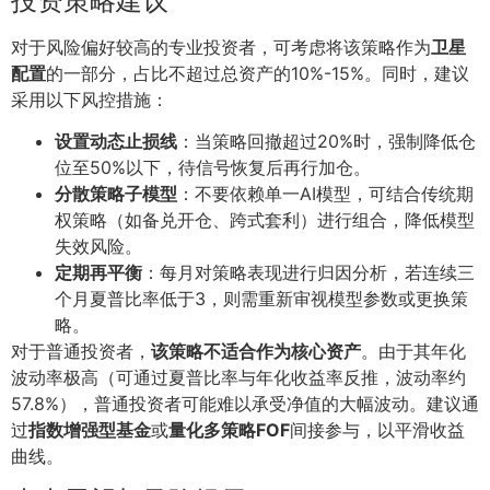
投资策略建议
对于风险偏好较高的专业投资者，可考虑将该策略作为
卫星
配置
的一部分，占比不超过总资产的10%-15%。同时，建议
采用以下风控措施：
设置动态止损线
：当策略回撤超过20%时，强制降低仓
位至50%以下，待信号恢复后再行加仓。
分散策略子模型
：不要依赖单一AI模型，可结合传统期
权策略（如备兑开仓、跨式套利）进行组合，降低模型
失效风险。
定期再平衡
：每月对策略表现进行归因分析，若连续三
个月夏普比率低于3，则需重新审视模型参数或更换策
略。
对于普通投资者，
该策略不适合作为核心资产
。由于其年化
波动率极高（可通过夏普比率与年化收益率反推，波动率约
57.8%），普通投资者可能难以承受净值的大幅波动。建议通
过
指数增强型基金
或
量化多策略FOF
间接参与，以平滑收益
曲线。