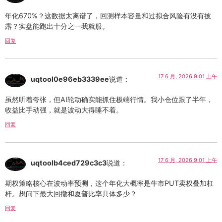
年化670%？这数据太离谱了，回测样本容量和过拟合风险有没有披
露？实盘能跑出十分之一我就服。
回复
17 6 月, 2026 9:01 上午
uqtool0e96eb3339ee
说道：
虽然听着夸张，但AI轮动确实能抓住极端行情。我小仓位跟了半年，
收益比手动强，就是波动大得睡不着。
回复
17 6 月, 2026 9:01 上午
uqtoolb4ced729c3c3
说道：
期权策略核心在波动率预测，这个年化大概率是牛市PUT卖权叠加杠
杆。想问下最大回撤和夏普比率具体多少？
回复