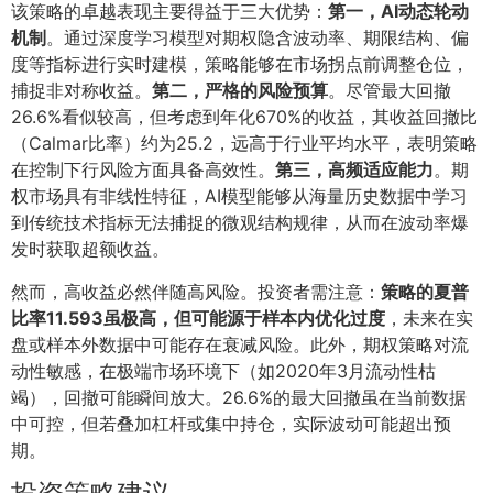
该策略的卓越表现主要得益于三大优势：
第一，AI动态轮动
机制
。通过深度学习模型对期权隐含波动率、期限结构、偏
度等指标进行实时建模，策略能够在市场拐点前调整仓位，
捕捉非对称收益。
第二，严格的风险预算
。尽管最大回撤
26.6%看似较高，但考虑到年化670%的收益，其收益回撤比
（Calmar比率）约为25.2，远高于行业平均水平，表明策略
在控制下行风险方面具备高效性。
第三，高频适应能力
。期
权市场具有非线性特征，AI模型能够从海量历史数据中学习
到传统技术指标无法捕捉的微观结构规律，从而在波动率爆
发时获取超额收益。
然而，高收益必然伴随高风险。投资者需注意：
策略的夏普
比率11.593虽极高，但可能源于样本内优化过度
，未来在实
盘或样本外数据中可能存在衰减风险。此外，期权策略对流
动性敏感，在极端市场环境下（如2020年3月流动性枯
竭），回撤可能瞬间放大。26.6%的最大回撤虽在当前数据
中可控，但若叠加杠杆或集中持仓，实际波动可能超出预
期。