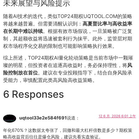
未来展望与风险提示
随着AI技术的迭代，类似TOP24期权UQTOOL.COM的策略
将越来越普遍。但需要清醒认识到：
高夏普比率与高收益率
在长期中难以持续
。根据有效市场假说，一旦策略被广泛复
制，其超额收益将迅速被套利行为抹平。此外，监管层对期
权市场程序化交易的限制也可能影响策略执行效果。
综上所述，TOP24期权AI量化轮动策略是当前市场中一颗璀
璨的明星，但投资者在追逐高收益时，务必保持理性，将
风
险控制放在首位
。建议在专业投顾指导下，结合自身风险承
受能力，审慎配置此类高风险高收益策略。
6 Responses
12 6 月, 2026 6:01 上午
uqtool33e2e584f691
说道：
年化670%？这数据太夸张了，回撤和最大杠杆倍数是多少？期权策
略高收益背后往往是爆仓风险，建议先看实盘验证。