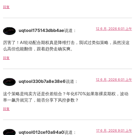
回复
12 6 月, 2026 6:01 上午
uqtool175143dbb4ae
说道：
厉害了！AI轮动配合期权真是降维打击，我试过类似策略，虽然没这
么高但也能翻倍，跟着趋势走确实爽。
回复
12 6 月, 2026 6:01 上午
uqtool330b7a8e38e6
说道：
这个策略是纯卖方还是价差组合？年化670%如果靠裸卖期权，波动
率一飙升就完了，能否分享下风控参数？
回复
17 6 月, 2026 9:01 上午
uqtool012cef0a94a0
说道：