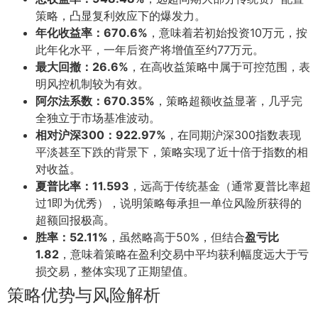
策略，凸显复利效应下的爆发力。
年化收益率：670.6%
，意味着若初始投资10万元，按
此年化水平，一年后资产将增值至约77万元。
最大回撤：26.6%
，在高收益策略中属于可控范围，表
明风控机制较为有效。
阿尔法系数：670.35%
，策略超额收益显著，几乎完
全独立于市场基准波动。
相对沪深300：922.97%
，在同期沪深300指数表现
平淡甚至下跌的背景下，策略实现了近十倍于指数的相
对收益。
夏普比率：11.593
，远高于传统基金（通常夏普比率超
过1即为优秀），说明策略每承担一单位风险所获得的
超额回报极高。
胜率：52.11%
，虽然略高于50%，但结合
盈亏比
1.82
，意味着策略在盈利交易中平均获利幅度远大于亏
损交易，整体实现了正期望值。
策略优势与风险解析