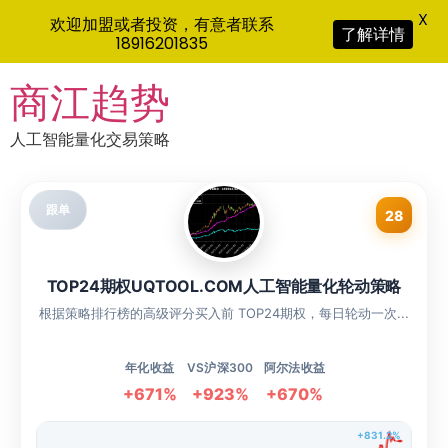
X
欢迎加盟或者投资，有意者联系
了解详情
18916201835
Skip
商江趋势
to
content
人工智能量化交易策略
跟单
28
TOP24期权UQTOOL.COM人工智能量化轮动策略
根据策略排行榜的高级评分买入前 TOP24期权，每日轮动一次...
年化收益
VS沪深300
阿尔法收益
+671%
+923%
+670%
+831.2%