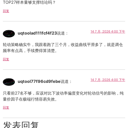
TOP27样本量够支撑结论吗？
回复
14 7 月, 2026 4:00 下午
uqtoolad111fcf4f23
说道：
轮动策略确实牛，我跟着跑了三个月，收益曲线平滑多了，就是调仓
频率有点高，手续费得算清楚。
回复
14 7 月, 2026 4:00 下午
uqtool77f96cd9febe
说道：
只看前27名不够，应该对比下波动率偏度变化对轮动信号的影响，纯
量价因子在极端行情容易失效。
回复
发表回复