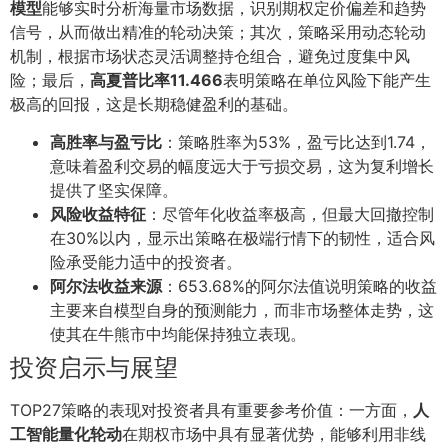
模型
能够实时分析海量市场数据，识别期权定价偏差和趋势
信号，从而做出精准的轮动决策；其次，策略采用动态轮动
机制，根据市场状态灵活调整持仓组合，避免过度集中风
险；最后，
高夏普比率11.466
表明策略在单位风险下能产生
极高的回报，这是长期稳健盈利的基础。
高胜率与盈亏比
：策略胜率为53%，盈亏比达到1.74，
意味着盈利交易的幅度远大于亏损交易，这为复利增长
提供了坚实保障。
风险收益特征
：尽管年化收益率极高，但最大回撤控制
在30%以内，显示出策略在极端行情下的韧性，适合风
险承受能力适中的投资者。
阿尔法收益来源
：653.68%的阿尔法值说明策略的收益
主要来自模型自身的预测能力，而非市场整体走势，这
使其在牛熊市中均能保持独立表现。
投资启示与展望
TOP27策略的表现对投资者具有重要参考价值：一方面，
人
工智能量化轮动
在期权市场中具有显著优势，能够利用非线