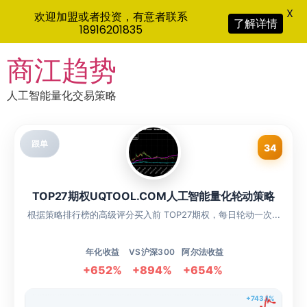
X
欢迎加盟或者投资，有意者联系
了解详情
18916201835
Skip
商江趋势
to
content
人工智能量化交易策略
跟单
34
TOP27期权UQTOOL.COM人工智能量化轮动策略
根据策略排行榜的高级评分买入前 TOP27期权，每日轮动一次...
年化收益
VS沪深300
阿尔法收益
+652%
+894%
+654%
+743.1%