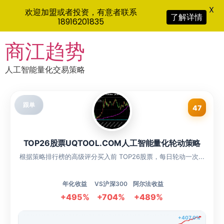
X
欢迎加盟或者投资，有意者联系
了解详情
18916201835
Skip
商江趋势
to
content
人工智能量化交易策略
跟单
47
TOP26股票UQTOOL.COM人工智能量化轮动策略
根据策略排行榜的高级评分买入前 TOP26股票，每日轮动一次...
年化收益
VS沪深300
阿尔法收益
+495%
+704%
+489%
+407.0%