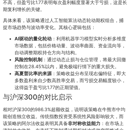
不高，但盈亏比1.77表明每次盈利幅度显著大于亏损，这是长
期复利增长的关键。
具体来看，该策略通过人工智能算法动态轮动期权组合，捕
捉市场趋势与波动率变化。其核心逻辑包括：
AI驱动的量化轮动
：利用机器学习模型实时分析多维度
市场数据，包括价格动量、波动率曲面、资金流向等，
自动调整期权持仓方向与结构。
风险控制机制
：通过动态止损与仓位管理，将最大回撤
控制在28.45%以内，避免极端行情下的重大损失。
高夏普比率的来源
：策略收益分布呈现右偏特征，即大
多数盈利来自少数高胜率交易，而亏损交易幅度较小，
这得益于盈亏比1.77的正期望值。
与沪深300的对比启示
相对沪深300的986.3%超额收益，说明该策略在牛熊市中均
能创造独立收益。传统指数投资受系统性风险影响较大，而
该策略的阿尔法收益表明其具备
非对称收益能力
：在市场上