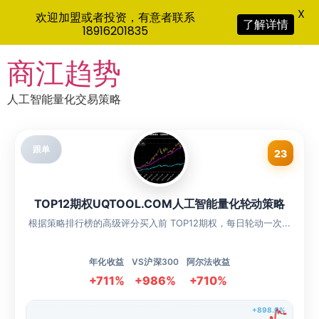
X
欢迎加盟或者投资，有意者联系
了解详情
18916201835
Skip
商江趋势
to
content
人工智能量化交易策略
跟单
23
TOP12期权UQTOOL.COM人工智能量化轮动策略
根据策略排行榜的高级评分买入前 TOP12期权，每日轮动一次...
年化收益
VS沪深300
阿尔法收益
+711%
+986%
+710%
+898.0%