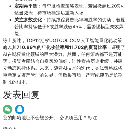
定期再平衡
：每季度检查策略表现，若回撤超过20%可
适当减仓，待市场稳定后重新入场。
关注参数变化
：持续跟踪夏普比率与胜率的变动，若夏
普比率持续低于5或胜率跌破45%，需警惕模型失效风
险。
综上所述，TOP12期权UQTOOL.COM人工智能量化轮动策
略以其
710.89%的年化收益率和11.762的夏普比率
，证明了
AI在期权量化领域的巨大潜力。然而，任何策略都不是万能
药，投资者应结合自身风险偏好，理性看待历史业绩，并建
立动态风控体系。未来，随着AI技术的迭代，类似策略或将
重新定义资产管理的边界，但敬畏市场、严守纪律仍是长期
制胜的根本。
发表回复
您的邮箱地址不会被公开。
必填项已用
*
标注