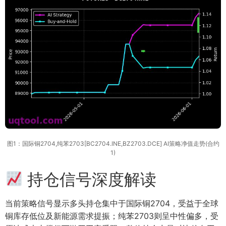
图1：国际铜2704,纯苯2703[BC2704.INE,BZ2703.DCE] AI策略净值走势(合约
1)
持仓信号深度解读
当前策略信号显示多头持仓集中于国际铜2704，受益于全球
铜库存低位及新能源需求提振；纯苯2703则呈中性偏多，受