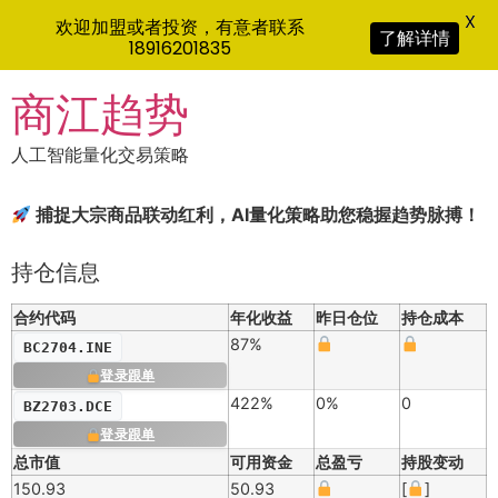
X
欢迎加盟或者投资，有意者联系
了解详情
18916201835
Skip
商江趋势
to
content
人工智能量化交易策略
捕捉大宗商品联动红利，AI量化策略助您稳握趋势脉搏！
持仓信息
合约代码
年化收益
昨日仓位
持仓成本
87%
BC2704.INE
登录跟单
422%
0%
0
BZ2703.DCE
登录跟单
总市值
可用资金
总盈亏
持股变动
150.93
50.93
[
]