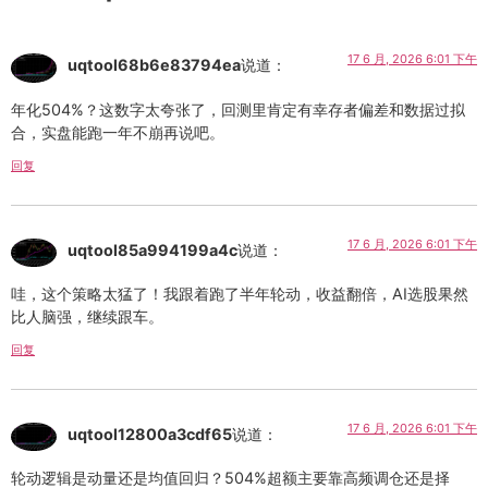
17 6 月, 2026 6:01 下午
uqtool68b6e83794ea
说道：
年化504%？这数字太夸张了，回测里肯定有幸存者偏差和数据过拟
合，实盘能跑一年不崩再说吧。
回复
17 6 月, 2026 6:01 下午
uqtool85a994199a4c
说道：
哇，这个策略太猛了！我跟着跑了半年轮动，收益翻倍，AI选股果然
比人脑强，继续跟车。
回复
17 6 月, 2026 6:01 下午
uqtool12800a3cdf65
说道：
轮动逻辑是动量还是均值回归？504%超额主要靠高频调仓还是择