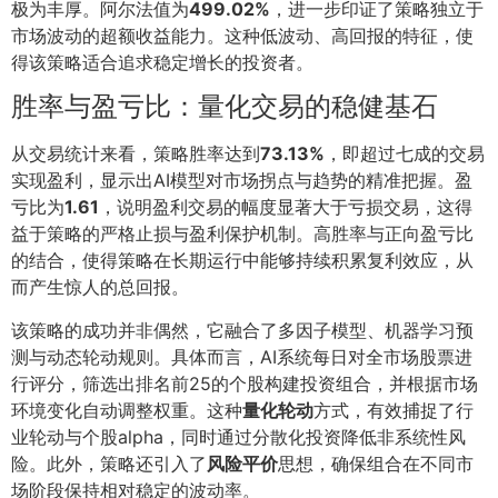
极为丰厚。阿尔法值为
499.02%
，进一步印证了策略独立于
市场波动的超额收益能力。这种低波动、高回报的特征，使
得该策略适合追求稳定增长的投资者。
胜率与盈亏比：量化交易的稳健基石
从交易统计来看，策略胜率达到
73.13%
，即超过七成的交易
实现盈利，显示出AI模型对市场拐点与趋势的精准把握。盈
亏比为
1.61
，说明盈利交易的幅度显著大于亏损交易，这得
益于策略的严格止损与盈利保护机制。高胜率与正向盈亏比
的结合，使得策略在长期运行中能够持续积累复利效应，从
而产生惊人的总回报。
该策略的成功并非偶然，它融合了多因子模型、机器学习预
测与动态轮动规则。具体而言，AI系统每日对全市场股票进
行评分，筛选出排名前25的个股构建投资组合，并根据市场
环境变化自动调整权重。这种
量化轮动
方式，有效捕捉了行
业轮动与个股alpha，同时通过分散化投资降低非系统性风
险。此外，策略还引入了
风险平价
思想，确保组合在不同市
场阶段保持相对稳定的波动率。