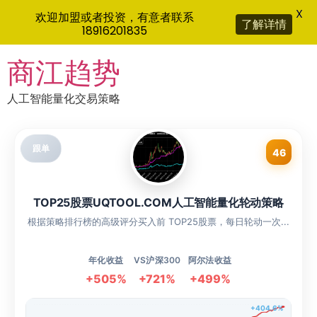
X
欢迎加盟或者投资，有意者联系
了解详情
18916201835
Skip
商江趋势
to
content
人工智能量化交易策略
跟单
46
TOP25股票UQTOOL.COM人工智能量化轮动策略
根据策略排行榜的高级评分买入前 TOP25股票，每日轮动一次...
年化收益
VS沪深300
阿尔法收益
+505%
+721%
+499%
+404.6%