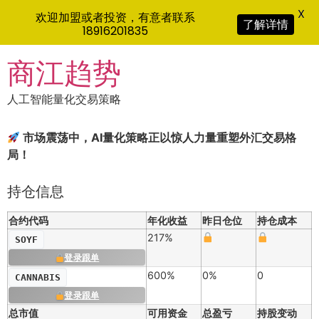
X
欢迎加盟或者投资，有意者联系
了解详情
18916201835
Skip
商江趋势
to
content
人工智能量化交易策略
市场震荡中，AI量化策略正以惊人力量重塑外汇交易格
局！
持仓信息
合约代码
年化收益
昨日仓位
持仓成本
217%
SOYF
登录跟单
600%
0%
0
CANNABIS
登录跟单
总市值
可用资金
总盈亏
持股变动