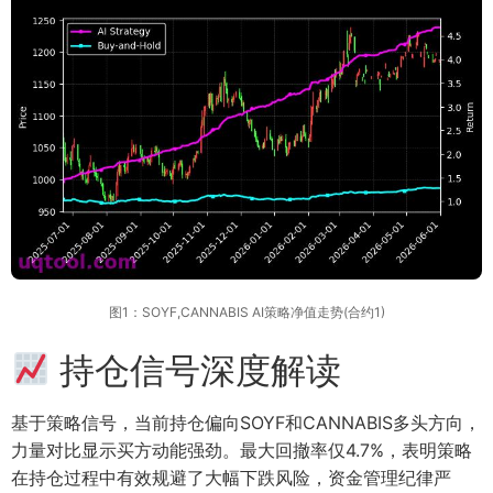
图1：SOYF,CANNABIS AI策略净值走势(合约1)
持仓信号深度解读
基于策略信号，当前持仓偏向SOYF和CANNABIS多头方向，
力量对比显示买方动能强劲。最大回撤率仅4.7%，表明策略
在持仓过程中有效规避了大幅下跌风险，资金管理纪律严