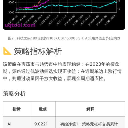
图2：科技龙头,180信息[931087.CSI,h50008.SH] AI策略净值走势(合约2)
策略指标解析
该策略在震荡市与趋势市中均表现稳健：在2023年的横盘
期，策略通过低波动筛选实现正收益；在近期单边上涨行情
中，则通过动量因子放大收益，展现全周期适应性。
策略分析
指标
数值
解释
AI
9.0221
初始净值1，策略无杠杆交易累计