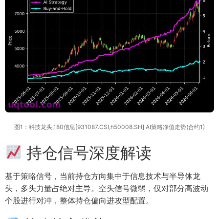
图1：科技龙头,180信息[931087.CSI,h50008.SH] AI策略净值走势(合约1)
持仓信号深度解读
基于策略信号，当前持仓方向集中于信息技术与半导体龙
头，多头力量占绝对主导。空头信号微弱，仅对部分高波动
个股进行对冲，整体持仓偏向进攻型配置。