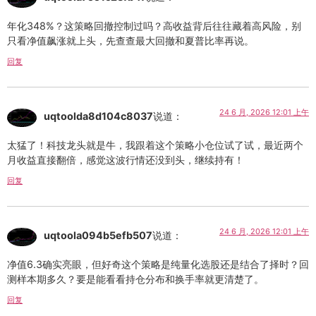
年化348%？这策略回撤控制过吗？高收益背后往往藏着高风险，别
只看净值飙涨就上头，先查查最大回撤和夏普比率再说。
回复
24 6 月, 2026 12:01 上午
uqtoolda8d104c8037
说道：
太猛了！科技龙头就是牛，我跟着这个策略小仓位试了试，最近两个
月收益直接翻倍，感觉这波行情还没到头，继续持有！
回复
24 6 月, 2026 12:01 上午
uqtoola094b5efb507
说道：
净值6.3确实亮眼，但好奇这个策略是纯量化选股还是结合了择时？回
测样本期多久？要是能看看持仓分布和换手率就更清楚了。
回复