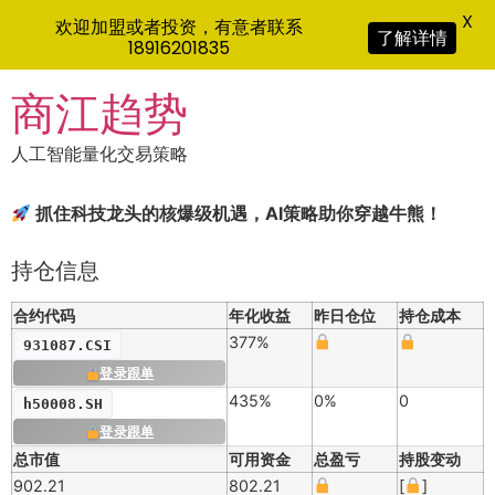
X
欢迎加盟或者投资，有意者联系
了解详情
18916201835
Skip
商江趋势
to
content
人工智能量化交易策略
抓住科技龙头的核爆级机遇，AI策略助你穿越牛熊！
持仓信息
合约代码
年化收益
昨日仓位
持仓成本
377%
931087.CSI
登录跟单
435%
0%
0
h50008.SH
登录跟单
总市值
可用资金
总盈亏
持股变动
902.21
802.21
[
]