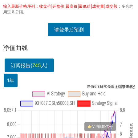
输入最新价格序列：收盘价|开盘价|最高价|最低价|成交量|成交额
；多合约
用逗号分隔。
请登录后预测
净值曲线
订阅报告(
745
人)
年
1年
净值6.3确实亮眼，但好奇这个策略是
太猛了！科技龙头就