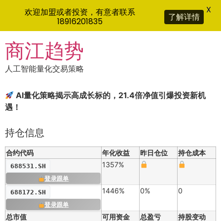
X
欢迎加盟或者投资，有意者联系
了解详情
18916201835
Skip
商江趋势
to
content
人工智能量化交易策略
AI量化策略揭示高成长标的，21.4倍净值引爆投资新机
遇！
持仓信息
合约代码
年化收益
昨日仓位
持仓成本
1357%
688531.SH
登录跟单
1446%
0%
0
688172.SH
登录跟单
总市值
可用资金
总盈亏
持股变动