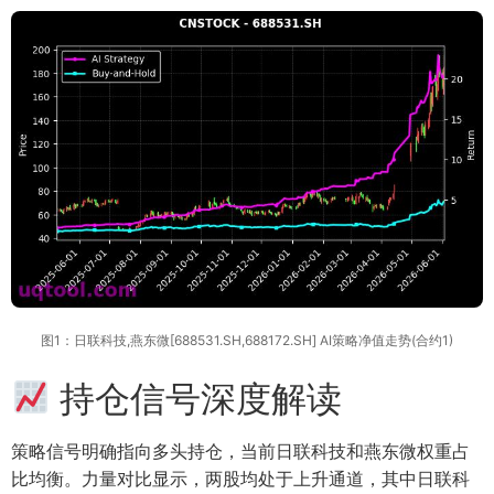
图1：日联科技,燕东微[688531.SH,688172.SH] AI策略净值走势(合约1)
持仓信号深度解读
策略信号明确指向多头持仓，当前日联科技和燕东微权重占
比均衡。力量对比显示，两股均处于上升通道，其中日联科