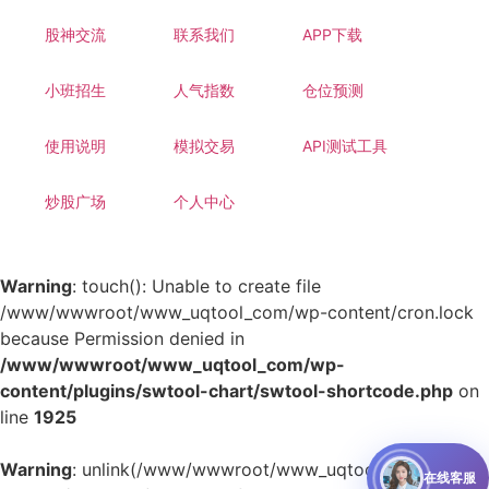
股神交流
联系我们
APP下载
小班招生
人气指数
仓位预测
使用说明
模拟交易
API测试工具
炒股广场
个人中心
Warning
: touch(): Unable to create file
/www/wwwroot/www_uqtool_com/wp-content/cron.lock
because Permission denied in
/www/wwwroot/www_uqtool_com/wp-
content/plugins/swtool-chart/swtool-shortcode.php
on
line
1925
Warning
: unlink(/www/wwwroot/www_uqtool_com/wp-
在线客服