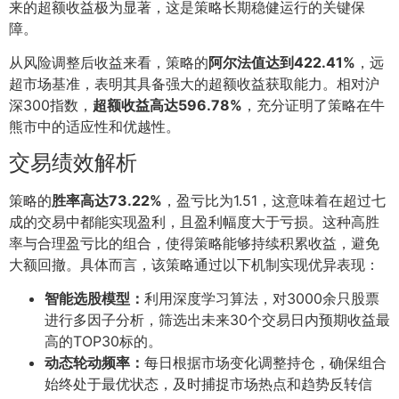
来的超额收益极为显著，这是策略长期稳健运行的关键保
障。
从风险调整后收益来看，策略的
阿尔法值达到422.41%
，远
超市场基准，表明其具备强大的超额收益获取能力。相对沪
深300指数，
超额收益高达596.78%
，充分证明了策略在牛
熊市中的适应性和优越性。
交易绩效解析
策略的
胜率高达73.22%
，盈亏比为1.51，这意味着在超过七
成的交易中都能实现盈利，且盈利幅度大于亏损。这种高胜
率与合理盈亏比的组合，使得策略能够持续积累收益，避免
大额回撤。具体而言，该策略通过以下机制实现优异表现：
智能选股模型：
利用深度学习算法，对3000余只股票
进行多因子分析，筛选出未来30个交易日内预期收益最
高的TOP30标的。
动态轮动频率：
每日根据市场变化调整持仓，确保组合
始终处于最优状态，及时捕捉市场热点和趋势反转信