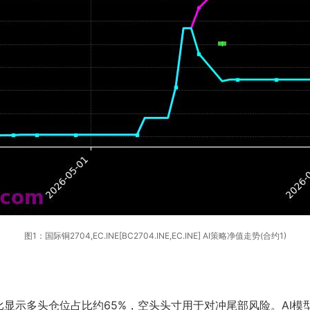
图1：国际铜2704,EC.INE[BC2704.INE,EC.INE] AI策略净值走势(合约1)
显示多头仓位占比约65%，空头头寸用于对冲尾部风险。AI模