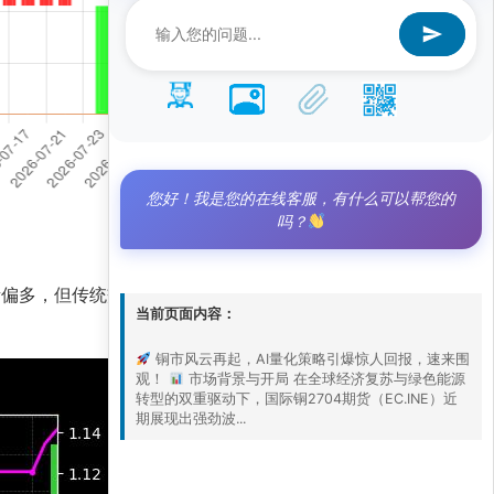
您好！我是您的在线客服，有什么可以帮您的
吗？
绪偏多，但传统交易者常困于震荡，而我们的AI量
当前页面内容：
铜市风云再起，AI量化策略引爆惊人回报，速来围
观！
市场背景与开局 在全球经济复苏与绿色能源
转型的双重驱动下，国际铜2704期货（EC.INE）近
期展现出强劲波...