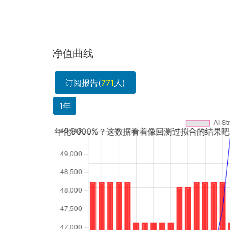
净值曲线
订阅报告(
771
人)
1年
化9000%？这数据看着像回测过拟合的结果吧，实...