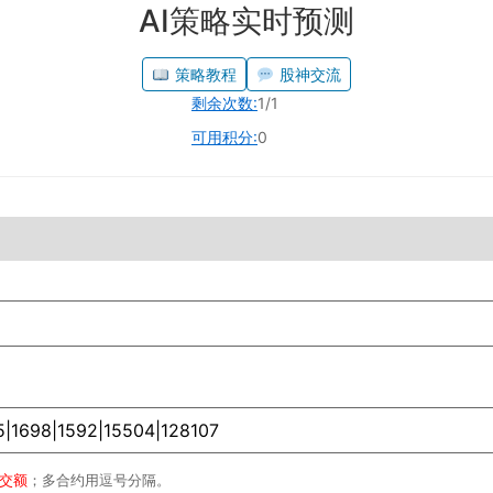
AI策略实时预测
策略教程
股神交流
剩余次数:
1/1
可用积分:
0
成交额
；多合约用逗号分隔。