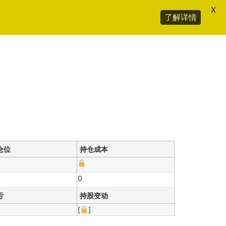
X
了解详情
仓位
持仓成本
0
亏
持股变动
[
]