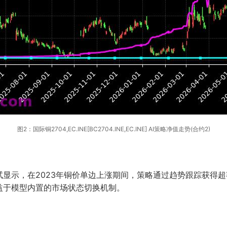
图2：国际铜2704,EC.INE[BC2704.INE,EC.INE] AI策略净值走势(合约2)
显示，在2023年铜价单边上涨期间，策略通过趋势跟踪获得超
益于模型内置的市场状态切换机制。