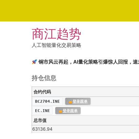
Skip
商江趋势
to
content
人工智能量化交易策略
铜市风云再起，AI量化策略引爆惊人回报，速
持仓信息
合约代码
BC2704.INE
登录跟单
EC.INE
登录跟单
总市值
63136.94