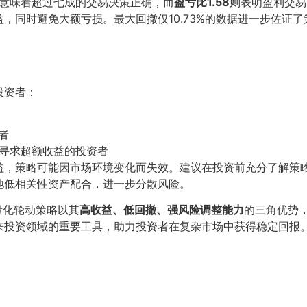
意味着超过七成的交易决策正确，而
盈亏比1.58
则表明盈利交易
，同时避免大额亏损。最大回撤仅10.73%的数据进一步佐证
投资者：
者
寻求超额收益的投资者
益，策略可能因市场环境变化而失效。建议在投资前充分了解策
他低相关性资产配合，进一步分散风险。
能量化轮动策略以其
高收益、低回撤、强风险调整能力
的三角优势
来投资领域的重要工具，助力投资者在复杂市场中获得稳定回报