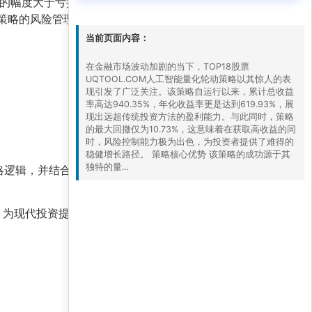
的幅度大于亏损交易。这种高胜率与合理盈亏比
了策略的风险管理能力，即使在市场剧烈波动时，
当前页面内容：
在金融市场波动加剧的当下，TOP18股票
UQTOOL.COM人工智能量化轮动策略以其惊人的表
现引发了广泛关注。该策略自运行以来，累计总收益
率高达940.35%，年化收益率更是达到619.93%，展
现出远超传统投资方法的盈利能力。与此同时，策略
的最大回撤仅为10.73%，这意味着在获取高收益的同
时，风险控制能力极为出色，为投资者提供了难得的
稳健增长路径。 策略核心优势 该策略的成功源于其
独特的量...
略逻辑，并结合自身风险承受能力进行配置。同
，为现代投资提供了极具参考价值的范例。在AI技
。