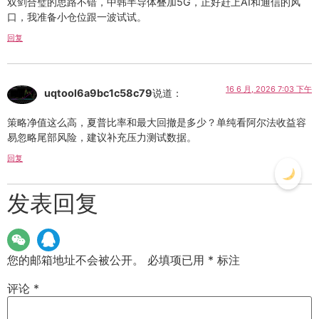
双剑合璧的思路不错，中韩半导体叠加5G，正好赶上AI和通信的风
口，我准备小仓位跟一波试试。
回复
16 6 月, 2026 7:03 下午
uqtool6a9bc1c58c79
说道：
策略净值这么高，夏普比率和最大回撤是多少？单纯看阿尔法收益容
易忽略尾部风险，建议补充压力测试数据。
回复
发表回复
您的邮箱地址不会被公开。
必填项已用
*
标注
评论
*