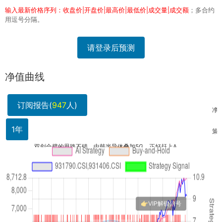
输入最新价格序列：收盘价|开盘价|最高价|最低价|成交量|成交额
；多合约
用逗号分隔。
请登录后预测
净值曲线
订阅报告(
947
人)
净值8.
1年
策略净值
双剑合璧的思路不错，中韩半导体叠加5G，正好赶上A...