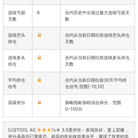
连续亏损
6
合约历史中出现过最大连续亏损天
天数
数
连续空头
合约从当前日期往前连续空头持仓
持仓
天数
连续多头
合约从当前日期往前连续多头持仓
持仓
天数
平均持仓
合约从当前日期往前30天平均持
信号
仓信号,范围[-10,10]
高级评分
策略指标加权综合得分，范围
0~100分
[UQTOOL AI]
½☆ 3.5星评价：表现良好，更上层楼，
评分虽高但已显疲态。超高的年化收益率水平，展现了投资的非