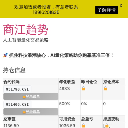
X
欢迎加盟或者投资，有意者联系
了解详情
18916201835
Skip
商江趋势
to
content
人工智能量化交易策略
抓住科技浪潮核心，AI量化策略助你跑赢基准三倍！
持仓信息
合约代码
年化收益
昨日仓位
持仓成本
483%
931790.CSI
登录跟单
500%
0%
0
931406.CSI
登录跟单
总市值
可用资金
总盈亏
持股变动
1136.59
1036.59
[
]