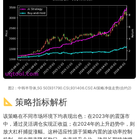
图2：中韩半导体,5G 50[931790.CSI,931406.CSI] AI策略净值走势(合约2)
策略指标解析
该策略在不同市场环境下均表现出色：在2023年的震荡市
中，通过灵活调仓实现正收益；在2024年的上升趋势中，则
放大杠杆捕捉涨幅。这种适应性源于策略内置的波动率控制