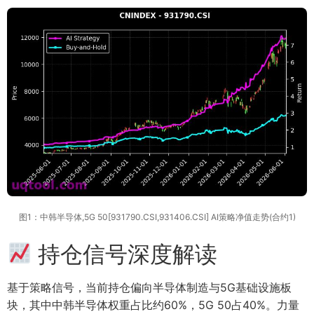
图1：中韩半导体,5G 50[931790.CSI,931406.CSI] AI策略净值走势(合约1)
持仓信号深度解读
基于策略信号，当前持仓偏向半导体制造与5G基础设施板
块，其中中韩半导体权重占比约60%，5G 50占40%。力量