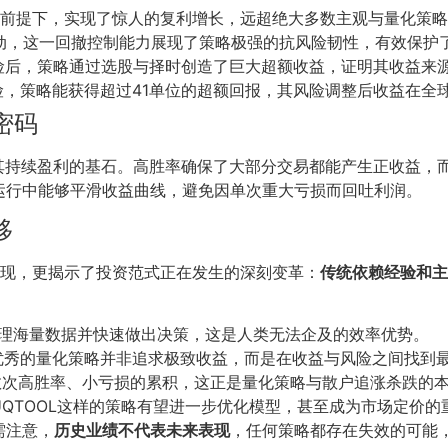
前提下，实现了惊人的复利增长，远超绝大多数主观与量化策略
动，这一回撤控制能力展现了策略极强的抗风险韧性，有效保护
险后，策略通过选股与择时创造了巨大超额收益，证明其收益来
险，策略能获得超过41单位的超额回报，其风险调整后收益在全
密码
其持续盈利的基石。高胜率确保了大部分交易都能产生正收益，而
运行中能够平滑收益曲线，避免因单次重大亏损而回吐利润。
移
体现，更揭示了投资范式正在发生的深刻变革：
传统依赖经验和主
：
处理海量数据并快速做出决策，这是人类无法企及的效率优势。
明，优秀的量化策略并非追求极致收益，而是在收益与风险之间找到
自无数次高胜率、小亏损的累积，这正是量化策略与散户追涨杀跌的
QTOOL这样的策略有望进一步优化模型，甚至成为市场定价
需注意，
历史业绩不代表未来表现
，任何策略都存在失效的可能