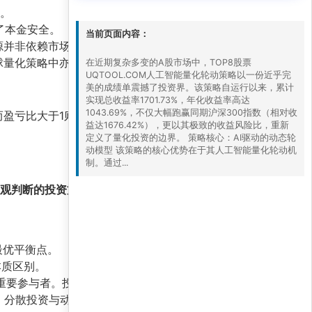
。
了本金安全。
当前页面内容：
源并非依赖市场贝塔。
球量化策略中亦属顶尖水平。
在近期复杂多变的A股市场中，TOP8股票
UQTOOL.COM人工智能量化轮动策略以一份近乎完
美的成绩单震撼了投资界。该策略自运行以来，累计
实现总收益率1701.73%，年化收益率高达
1043.69%，不仅大幅跑赢同期沪深300指数（相对收
盈亏比大于1则意味着亏损交易的平均损失小于
益达1676.42%），更以其极致的收益风险比，重新
定义了量化投资的边界。 策略核心：AI驱动的动态轮
动模型 该策略的核心优势在于其人工智能量化轮动机
制。通过...
观判断的投资方式，正被数据驱动、模型迭代的
最优平衡点。
本质区别。
的重要参与者。投资者应密切关注量化策略的迭代方
，分散投资与动态调仓仍是长期制胜的关键。