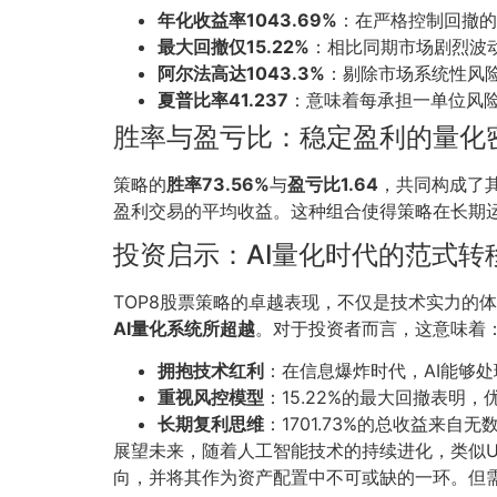
年化收益率1043.69%
：在严格控制回撤的
最大回撤仅15.22%
：相比同期市场剧烈波
阿尔法高达1043.3%
：剔除市场系统性风
夏普比率41.237
：意味着每承担一单位风
胜率与盈亏比：稳定盈利的量化
策略的
胜率73.56%
与
盈亏比1.64
，共同构成了
盈利交易的平均收益。这种组合使得策略在长期
投资启示：AI量化时代的范式转
TOP8股票策略的卓越表现，不仅是技术实力的
AI量化系统所超越
。对于投资者而言，这意味着
拥抱技术红利
：在信息爆炸时代，AI能够
重视风控模型
：15.22%的最大回撤表
长期复利思维
：1701.73%的总收益来
展望未来，随着人工智能技术的持续进化，类似U
向，并将其作为资产配置中不可或缺的一环。但