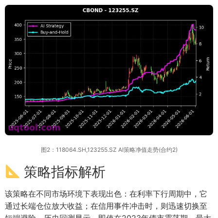
图2：118064.SH,123255.SZ AI策略净值走势(合约2)
策略指标解析
该策略在不同市场环境下表现出色：在利率下行周期中，它
通过长端仓位放大收益；在信用事件冲击时，则迅速切换至
短端避险。历史回测显示，即使在2023年债市震荡期，最大