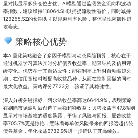
量对比显示多头仓位占优。AI模型通过监测资金流向和波动
率指数，建议增持118064.SH以捕捉流动性溢价，同时减持
123255.SZ的长期头寸以规避利率风险，整体呈现防御性进
攻姿态。
策略核心优势
本AI量化策略融合了多因子模型与动态风险预算，核心在于
通过机器学习算法实时分析债券收益率、期限结构及信用评
级变化。优势在于其自适应性：能在利率上升时自动缩短久
期，在信用宽松时增配高收益品种，从而在控制回撤的同时
最大化收益。策略评分77.23分，验证了其稳健性。
深入分析关键指标，阿尔法收益率高达6644.9%，表明策略
在剔除市场波动后创造了巨额超额收益；贝塔收益率47.8%则
显示对市场基准的适度暴露，平衡了风险与回报。夏普收益
率705.7%更是惊艳，意味着每单位风险带来的回报远超传统
债券基金，年化收益6732.9%进一步确认了其高绩效。