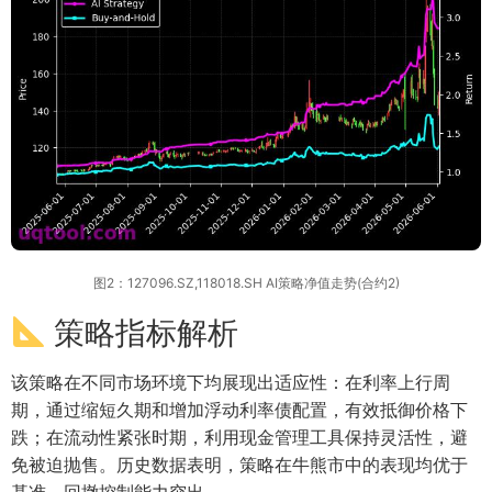
图2：127096.SZ,118018.SH AI策略净值走势(合约2)
策略指标解析
该策略在不同市场环境下均展现出适应性：在利率上行周
期，通过缩短久期和增加浮动利率债配置，有效抵御价格下
跌；在流动性紧张时期，利用现金管理工具保持灵活性，避
免被迫抛售。历史数据表明，策略在牛熊市中的表现均优于
基准，回撤控制能力突出。