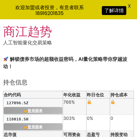
X
欢迎加盟或者投资，有意者联系
了解详情
18916201835
Skip
商江趋势
to
content
人工智能量化交易策略
解锁债券市场的超额收益密码，AI量化策略带你穿越波
动！
持仓信息
合约代码
年化收益
昨日仓位
持仓成本
766%
127096.SZ
登录跟单
303%
0%
0
118018.SH
登录跟单
总市值
可用资金
总盈亏
持股变动