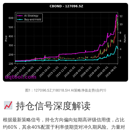
图1：127096.SZ,118018.SH AI策略净值走势(合约1)
持仓信号深度解读
根据最新策略信号，持仓方向偏向短期高评级信用债，占比
约60%，其余40%配置于利率债期货对冲久期风险。力量对