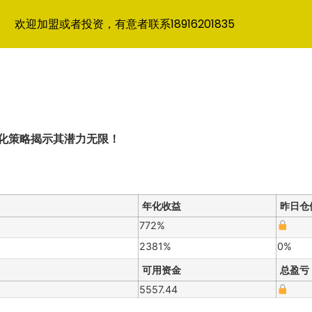
欢迎加盟或者投资，有意者联系18916201835
量化策略揭示其潜力无限！
年化收益
昨日仓
772%
2381%
0%
可用资金
总盈亏
5557.44