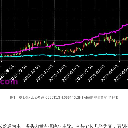
图1：裕太微-U,长盈通[688515.SH,688143.SH] AI策略净值走势(合约1)
和长盈通为主，多头力量占据绝对主导。空头仓位几乎为零，表明