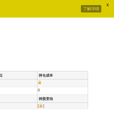
X
了解详情
位
持仓成本
0
持股变动
[
]