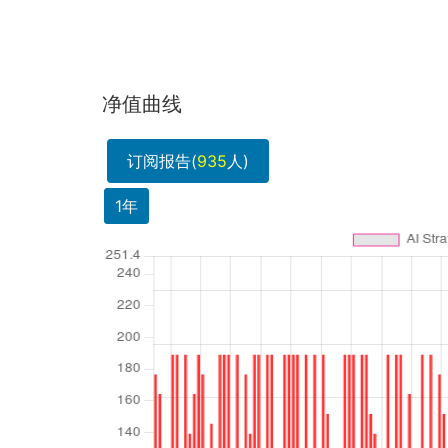
净值曲线
订阅报告(
935
人)
1年