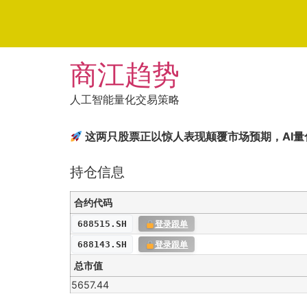
Skip
商江趋势
to
content
人工智能量化交易策略
这两只股票正以惊人表现颠覆市场预期，AI
持仓信息
合约代码
688515.SH
登录跟单
688143.SH
登录跟单
总市值
5657.44