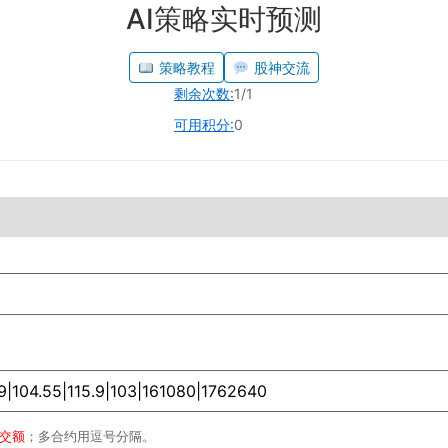
AI策略实时预测
策略教程
股神交流
剩余次数:
1/1
可用积分:
0
成交额
；多合约用逗号分隔。