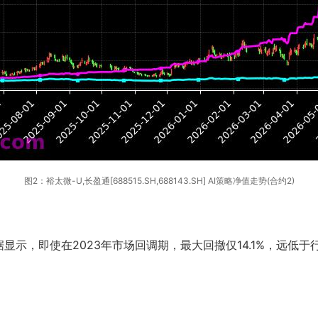
图2：裕太微-U,长盈通[688515.SH,688143.SH] AI策略净值走势(合约2)
显示，即使在2023年市场回调期，最大回撤仅14.1%，远低