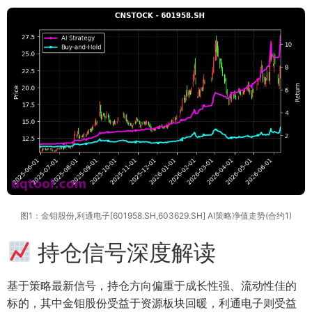
图1：金钼股份,利通电子[601958.SH,603629.SH] AI策略净值走势(合约1)
持仓信号深度解读
基于策略最新信号，持仓方向偏重于成长性强、流动性佳的
标的，其中金钼股份受益于资源板块回暖，利通电子则受益