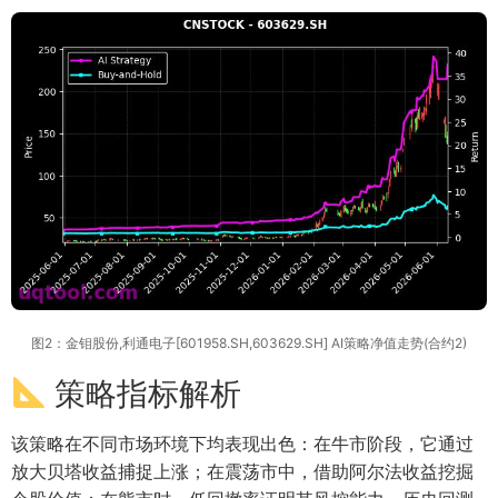
图2：金钼股份,利通电子[601958.SH,603629.SH] AI策略净值走势(合约2)
策略指标解析
该策略在不同市场环境下均表现出色：在牛市阶段，它通过
放大贝塔收益捕捉上涨；在震荡市中，借助阿尔法收益挖掘