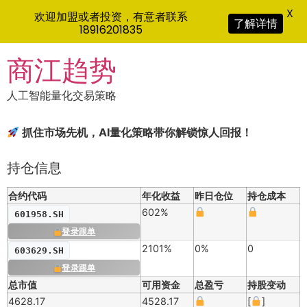
X
欢迎加盟或者投资，有意者联系
了解详情
18916201835
Skip
商江趋势
to
content
人工智能量化交易策略
抓住市场先机，AI量化策略带你解锁惊人回报！
持仓信息
合约代码
年化收益
昨日仓位
持仓成本
602%
601958.SH
登录跟单
2101%
0%
0
603629.SH
登录跟单
总市值
可用资金
总盈亏
持股变动
4628.17
4528.17
[
]