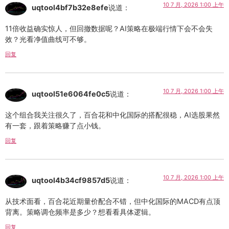
10 7 月, 2026 1:00 上午
uqtool4bf7b32e8efe
说道：
11倍收益确实惊人，但回撤数据呢？AI策略在极端行情下会不会失
效？光看净值曲线可不够。
回复
10 7 月, 2026 1:00 上午
uqtool51e6064fe0c5
说道：
这个组合我关注很久了，百合花和中化国际的搭配很稳，AI选股果然
有一套，跟着策略赚了点小钱。
回复
10 7 月, 2026 1:00 上午
uqtool4b34cf9857d5
说道：
从技术面看，百合花近期量价配合不错，但中化国际的MACD有点顶
背离。策略调仓频率是多少？想看看具体逻辑。
回复