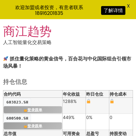
X
欢迎加盟或者投资，有意者联系
了解详情
18916201835
Skip
商江趋势
to
content
人工智能量化交易策略
抓住量化策略的黄金信号，百合花与中化国际组合引领市
场风暴！
持仓信息
合约代码
年化收益
昨日仓位
持仓成本
1288%
603823.SH
登录跟单
449%
0%
0
600500.SH
登录跟单
总市值
可用资金
总盈亏
持股变动