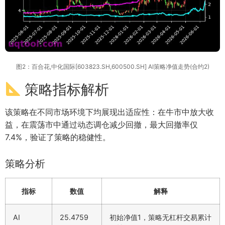
图2：百合花,中化国际[603823.SH,600500.SH] AI策略净值走势(合约2)
策略指标解析
该策略在不同市场环境下均展现出适应性：在牛市中放大收
益，在震荡市中通过动态调仓减少回撤，最大回撤率仅
7.4%，验证了策略的稳健性。
策略分析
指标
数值
解释
AI
25.4759
初始净值1，策略无杠杆交易累计