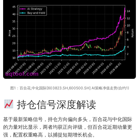
图1：百合花,中化国际[603823.SH,600500.SH] AI策略净值走势(合约1)
持仓信号深度解读
基于最新策略信号，持仓方向偏向多头，百合花与中化国际
的力量对比显示，两者均获正向评级，但百合花近期动量更
强，配置权重略高，以捕捉短期增长机会。