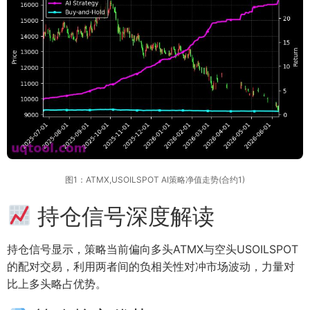
图1：ATMX,USOILSPOT AI策略净值走势(合约1)
持仓信号深度解读
持仓信号显示，策略当前偏向多头ATMX与空头USOILSPOT
的配对交易，利用两者间的负相关性对冲市场波动，力量对
比上多头略占优势。