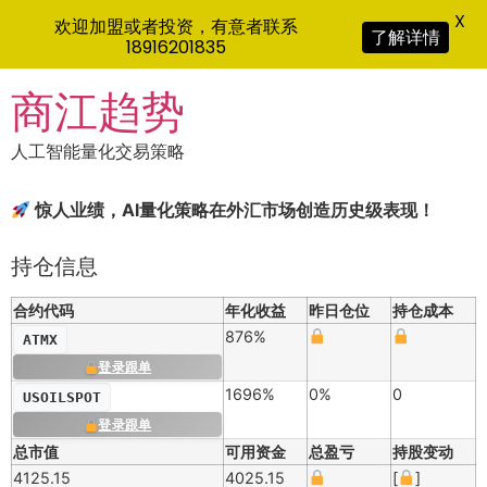
X
欢迎加盟或者投资，有意者联系
了解详情
18916201835
Skip
商江趋势
to
content
人工智能量化交易策略
惊人业绩，AI量化策略在外汇市场创造历史级表现！
持仓信息
合约代码
年化收益
昨日仓位
持仓成本
876%
ATMX
登录跟单
1696%
0%
0
USOILSPOT
登录跟单
总市值
可用资金
总盈亏
持股变动
4125.15
4025.15
[
]