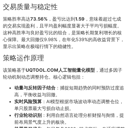
交易质量与稳定性
策略胜率高达
73.56%
，盈亏比达到
1.59
，意味着超过七成
的交易实现盈利，且平均盈利幅度显著大于平均亏损幅度。
这种高胜率与良好盈亏比的组合，是策略长期复利增长的核
心保障。最大回撤仅9.98%，在年化539%的高收益背景下，
显示出策略在极端行情下的稳健性。
策略运作原理
该策略基于
UQTOOL.COM人工智能量化模型
，通过多因子
轮动机制动态调整持仓。核心逻辑包括：
动量与反转因子结合
：捕捉短期趋势的同时预防过度追
高，平衡收益与回撤。
实时风险预算
：AI模型根据市场波动率动态调整仓位，
单只股票最大亏损自动止损。
行业轮动识别
：利用自然语言处理分析财报与舆情，提
前布局景气度上升的板块。