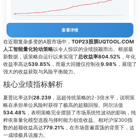
查看详情
在近期复杂多变的A股市场中，
TOP23股票UQTOOL.COM
人工智能量化轮动策略
以令人惊叹的业绩脱颖而出。根据最
新数据，该策略自运行以来实现了
总收益率804.52%
，年化
收益率高达
539.85%
，而最大回撤仅控制在
9.98%
，展现了
强大的收益获取与风险平衡能力。
核心业绩指标解析
夏普比率达到
28.239
，远超传统策略的2-3倍水平，说明策
略在承担单位风险时获得了极高的超额回报。阿尔法值
534.48%
，表明策略完全摆脱了市场系统性波动的影响，纯
粹依靠量化模型选股与择时能力创造收益。相对沪深300指
数的超额收益高达
779.21%
，在市场普遍震荡的背景下，这
一成绩极具说服力。