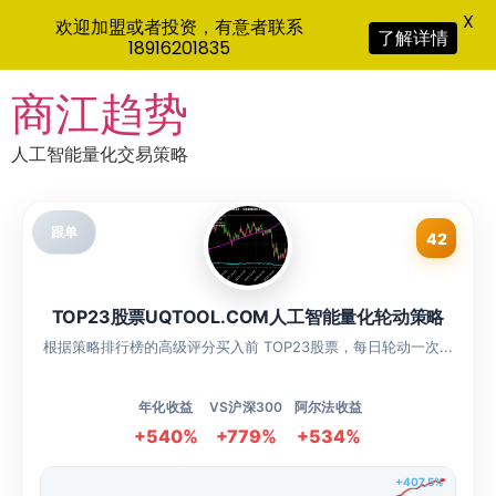
X
欢迎加盟或者投资，有意者联系
了解详情
18916201835
Skip
商江趋势
to
content
人工智能量化交易策略
跟单
42
TOP23股票UQTOOL.COM人工智能量化轮动策略
根据策略排行榜的高级评分买入前 TOP23股票，每日轮动一次...
年化收益
VS沪深300
阿尔法收益
+540%
+779%
+534%
+407.5%