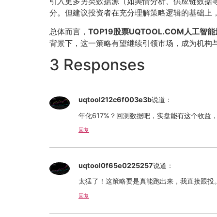
引入更多另类数据源（如舆情分析、供应链数据
分。但建议投资者在充分理解策略逻辑的基础上
总体而言，
TOP19股票UQTOOL.COM人工智
背景下，这一策略有望继续引领市场，成为机构
3 Responses
uqtool212c6f003e3b
说道：
年化617%？回测数据吧，实盘能有这个收益
回复
uqtool0f65e0225257
说道：
太猛了！这策略要是真能跑出来，我直接跟投
回复