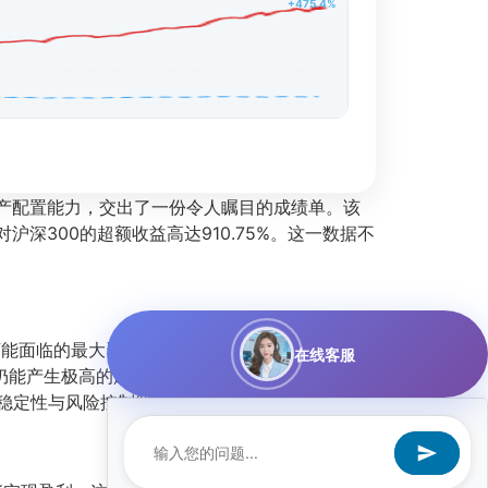
+475.4%
资产配置能力，交出了一份令人瞩目的成绩单。该
沪深300的超额收益高达910.75%。这一数据不
可能面临的最大资产缩水幅度控制在极低水平，远
在线客服
仍能产生极高的超额收益，这归功于AI模型对市场
益稳定性与风险控制能力达到了行业顶尖水平。