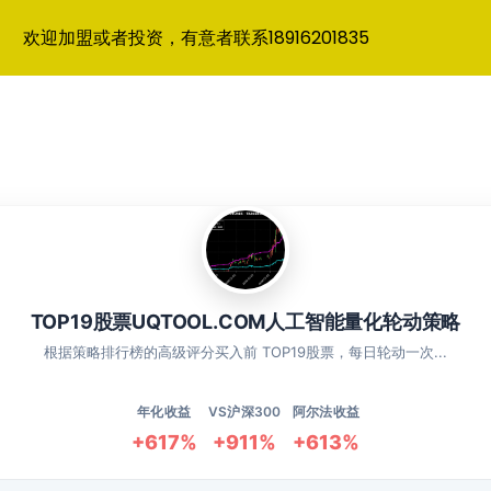
欢迎加盟或者投资，有意者联系18916201835
TOP19股票UQTOOL.COM人工智能量化轮动策略
根据策略排行榜的高级评分买入前 TOP19股票，每日轮动一次...
年化收益
VS沪深300
阿尔法收益
+617%
+911%
+613%