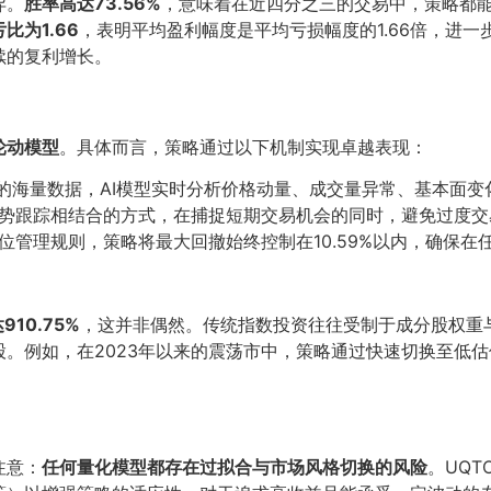
异。
胜率高达73.56%
，意味着在近四分之三的交易中，策略都能
比为1.66
，表明平均盈利幅度是平均亏损幅度的1.66倍，进
续的复利增长。
轮动模型
。具体而言，策略通过以下机制实现卓越表现：
M平台的海量数据，AI模型实时分析价格动量、成交量异常、基本
势跟踪相结合的方式，在捕捉短期交易机会的同时，避免过度交
位管理规则，策略将最大回撤始终控制在10.59%以内，确保
10.75%
，这并非偶然。传统指数投资往往受制于成分股权重
。例如，在2023年以来的震荡市中，策略通过快速切换至低
注意：
任何量化模型都存在过拟合与市场风格切换的风险
。UQT