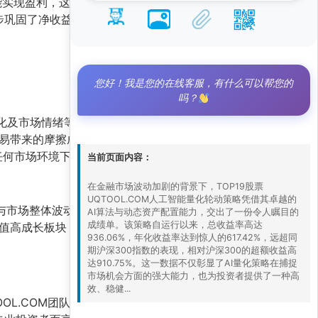
实现盈利，这得益于AI系统对市场趋势、动量因
一步巩固了净收益的累积。高胜率与正盈亏比的结
您好！我是您的在线客服，有什么可以帮您的
吗？
面变化及市场情绪等多维度因子，动态调整持仓组合。
易带来的摩擦成本，从而最大化夏普比率。
在任何市场环境下都能守住资本安全底线。
当前页面内容：
在金融市场波动加剧的背景下，TOP19股票
UQTOOL.COM人工智能量化轮动策略凭借其卓越的
与市场整体波动，而AI量化轮动策略则能主动规避
AI算法与动态资产配置能力，交出了一份令人瞩目的
成绩单。该策略自运行以来，总收益率高达
估值高成长板块，成功避开了部分权重股的回调，
936.06%，年化收益率达到惊人的617.42%，远超同
期沪深300指数的表现，相对沪深300的超额收益高
达910.75%。这一数据不仅彰显了AI量化策略在捕捉
市场机会方面的强大能力，也为投资者提供了一种高
效、稳健...
OOL.COM团队表示，将持续优化AI模型参数，并