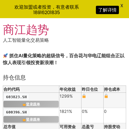
X
欢迎加盟或者投资，有意者联系
了解详情
18916201835
Skip
商江趋势
to
content
人工智能量化交易策略
抓住AI量化策略的超级信号，百合花与华电辽能组合正以
惊人表现引领投资新浪潮！
持仓信息
合约代码
年化收益
昨日仓位
持仓成本
1299%
603823.SH
登录跟单
1821%
0%
0
600396.SH
登录跟单
总市值
可用资金
总盈亏
持股变动