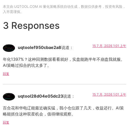
本文由 UQTOOL.COM AI 量化策略系统自动生成，数据仅供参考，投资有风险，
入市需谨慎。
3 Responses
15 7 月, 2026 1:01 上午
uqtoolef950cbae2a8
说道：
年化1397%？这种回测数据看看就好，实盘能跑半年不崩盘我就服。
AI策略过拟合的坑太多了。
回复
15 7 月, 2026 1:01 上午
uqtool28d04e05dc23
说道：
百合花和华电辽能最近确实猛，我小仓位跟了几天，收益还行。AI策
略能抓住这种双星机会，值得继续观察。
回复