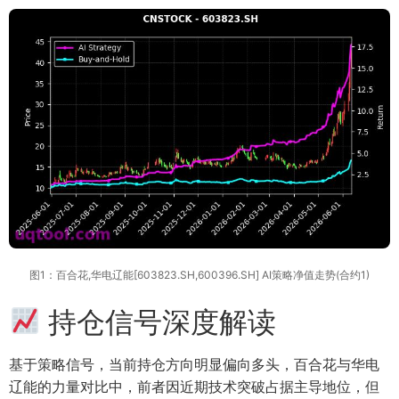
图1：百合花,华电辽能[603823.SH,600396.SH] AI策略净值走势(合约1)
持仓信号深度解读
基于策略信号，当前持仓方向明显偏向多头，百合花与华电
辽能的力量对比中，前者因近期技术突破占据主导地位，但