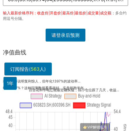
输入最新价格序列：收盘价|开盘价|最高价|最低价|成交量|成交额
；多合约
用逗号分隔。
请登录后预测
净值曲线
订阅报告(
563
人)
净
1年
年
百合花和华电辽能最近确实猛，我小仓位跟了几天，收益...